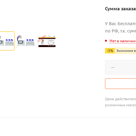
Сумма заказа
У Вас бесплат
по РФ, т.к. су
Нет в наличии
-
3
%
Экономия в
Цена действитель
розничных мага