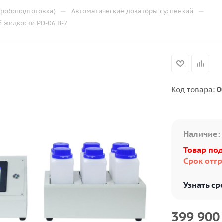
—
—
робоподготовка)
Автоматические дозаторы суспензий
 жидкости PD-06 B-7
Код товара:
0
Наличие:
Товар под
Срок отгр
Узнать ср
399 900