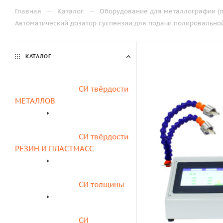
—
—
Главная
Каталог
Оборудование для металлографии (п
Автоматический дозатор суспензии для подачи полировальной
КАТАЛОГ
СИ твёрдости 
МЕТАЛЛОВ
СИ твёрдости 
РЕЗИН И ПЛАСТМАСС
СИ толщины
СИ 