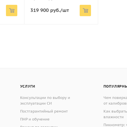
менный микроконтроллер, имеет компактный размер, надеж
319 900
руб.
/шт
роизводить следующие настройки :
ость подачи суспензии от
6 до 280 капель/мин.
сть
- 18 мл/мин.
я подачи суспензии
стка
УСЛУГИ
ПОПУЛЯРНЫ
ача суспензии
Консультации по выбору и
Чем поверка
эксплуатации СИ
от калибров
Постгарантийный ремонт
Как выбрать
влажности
ПНР и обучение
Пикнометр: ч