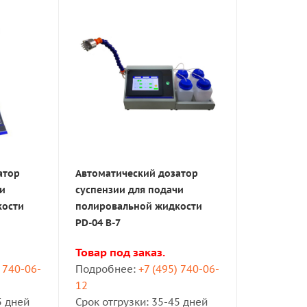
спензий 6 шт.
1
РФ: ВОСТОК-7
осток-7" (РФ)
1
делие.
 поскольку не внесено в госреестр СИ РФ.
атор
Автоматический дозатор
предназначен
для автоматической подачи полировальной 
чи
суспензии для подачи
ины.
кости
полировальной жидкости
PD-04 B-7
зависимыми каналами
(два отдельных направляющих по 3 
ются отдельно и могут работают одновременно. Можно ис
Товар под заказ.
) 740-06-
Подробнее:
+7 (495) 740-06-
12
как в ручном, так и в автоматическом режиме.
5 дней
Срок отгрузки: 35-45 дней