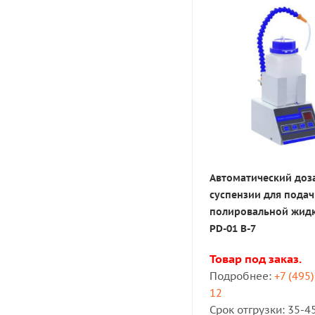
5
Емкости для су
Производитель
Изготовитель:
ООО "В
7
Инструкция
Состояние:
новое из
Поверка:
невозможна,
Назначение:
Автоматический доз
Дозатор суспензии 
суспензии для пода
полировальной маш
полировальной жид
PD-01 B-7
Оснащен
шестью не
жидкости, настраива
Товар под заказ.
шлиф. станка.
Подробнее:
+7 (495
12
Позволяет работать 
Срок отгрузки: 35-4