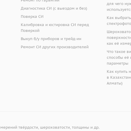
Ремонт по гарантии
для чего ну
Диагностика СИ (с выездом и без)
используетс
Поверка СИ
Как выбрать
спектрофот
Калибровка и юстировка СИ перед
Поверкой
Шероховато
поверхности:
Выкуп б/у приборов и трейд-ин
как её изме
Ремонт СИ других производителей
Что такое в
способы её 
параметры
Как купить 
в Казахстане
Алматы)
змерений твёрдости, шероховатости, толщины и др.