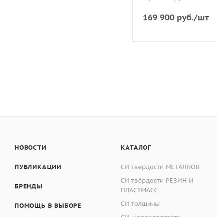
Используется совре
169 900
руб.
/шт
Дозатор позволяет п
Настраиваемая скор
Максимальная скоро
Настраиваемое врем
Автоматическая очи
НОВОСТИ
КАТАЛОГ
Автоматическая под
ПУБЛИКАЦИИ
СИ твёрдости МЕТАЛЛОВ
СИ твёрдости РЕЗИН И
БРЕНДЫ
ПЛАСТМАСС
СИ толщины
ПОМОЩЬ В ВЫБОРЕ