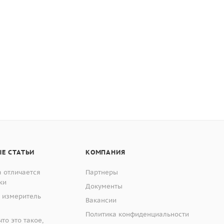
ная работа, защита от заклинивания.
Е СТАТЬИ
КОМПАНИЯ
 отличается
Партнеры
ки
Документы
 измеритель
Вакансии
Политика конфиденциальности
то это такое,