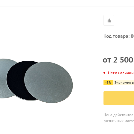
Код товара:
0
от
2 500
Нет в наличии
-
3
%
Экономия в
Цена действитель
розничных мага