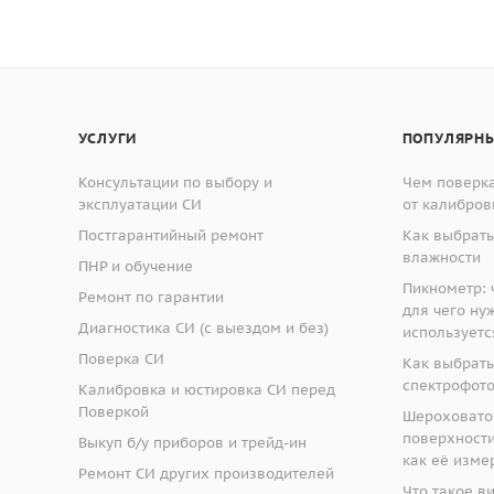
УСЛУГИ
ПОПУЛЯРНЫ
Консультации по выбору и
Чем поверка
эксплуатации СИ
от калибров
Постгарантийный ремонт
Как выбрать
влажности
ПНР и обучение
Пикнометр: ч
Ремонт по гарантии
для чего ну
Диагностика СИ (с выездом и без)
используетс
Поверка СИ
Как выбрать
спектрофот
Калибровка и юстировка СИ перед
Поверкой
Шероховато
поверхности:
Выкуп б/у приборов и трейд-ин
как её изме
Ремонт СИ других производителей
Что такое в