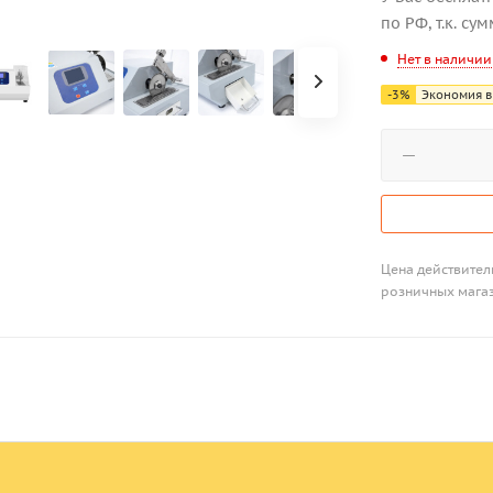
по РФ, т.к. су
Нет в наличии
-
3
%
Экономия в
Цена действитель
розничных мага