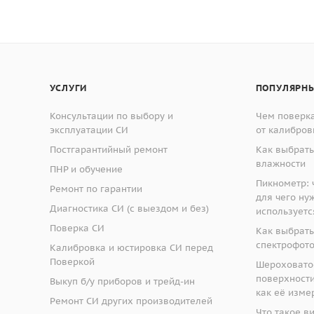
ижного держателя
25 мм
392*330*310 мм
нирования
0.01 мм
19.35 кг.
я шпинделя
0-600 об/мин
УСЛУГИ
ПОПУЛЯРНЫ
РФ: ВОСТОК-7
 диска
100*0.4*12.7 мм
Консультации по выбору и
Чем поверка
эксплуатации СИ
от калибров
аметр
30 мм
Постгарантийный ремонт
Как выбрать
влажности
ПНР и обучение
50 Вт
Пикнометр: ч
Ремонт по гарантии
для чего ну
220В, 50Гц
Диагностика СИ (с выездом и без)
используетс
Поверка СИ
Как выбрать
392*330*310 мм
спектрофот
Калибровка и юстировка СИ перед
Поверкой
19.35 кг.
Шероховато
поверхности:
Выкуп б/у приборов и трейд-ин
как её изме
Ремонт СИ других производителей
Что такое в