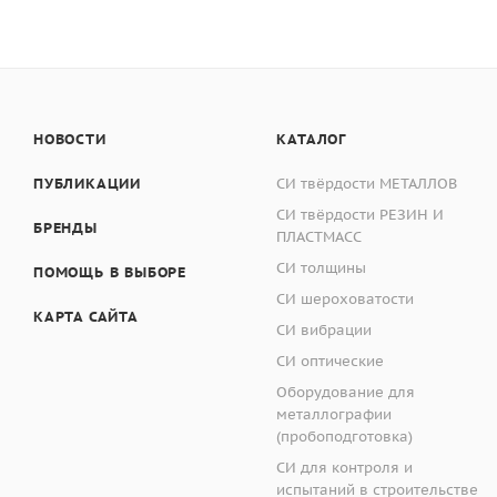
Перемещение подв
Общие габариты
Точность позицио
Вес
Скорость вращени
НОВОСТИ
КАТАЛОГ
Производитель
Размеры отрезного
ПУБЛИКАЦИИ
СИ твёрдости МЕТАЛЛОВ
СИ твёрдости РЕЗИН И
Макс. отрезной ди
БРЕНДЫ
ПЛАСТМАСС
СИ толщины
Мощность 50W
ПОМОЩЬ В ВЫБОРЕ
СИ шероховатости
КАРТА САЙТА
Напряжение
СИ вибрации
СИ оптические
Общие габариты
Оборудование для
металлографии
Вес
(пробоподготовка)
СИ для контроля и
испытаний в строительстве