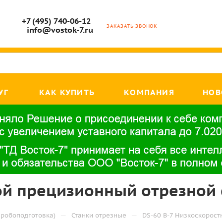
+7 (495) 740-06-12
ЗАКАЗАТЬ ЗВОНОК
info@vostok-7.ru
УГ
КАК КУПИТЬ
КОМПАНИЯ
НОВ
ой прецизионный отрезной 
—
—
робоподготовка)
Станки отрезные
DS-60 В-7 Низкоскорост