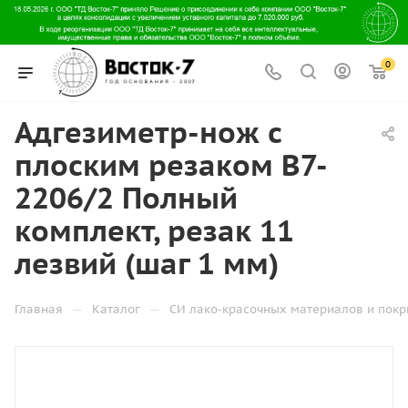
0
Адгезиметр-нож с
плоским резаком В7-
2206/2 Полный
комплект, резак 11
лезвий (шаг 1 мм)
—
—
Главная
Каталог
СИ лако-красочных материалов и пок