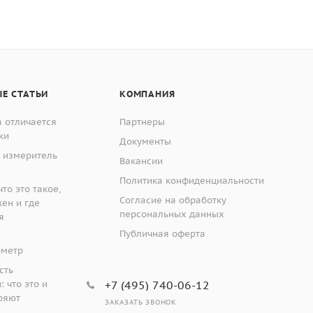
Е СТАТЬИ
КОМПАНИЯ
 отличается
Партнеры
ки
Документы
 измеритель
Вакансии
Политика конфиденциальности
 кромки остаются острыми, а частота замены ножей
то это такое,
адгезиметры-ножи с плоским резаком и адгезиметры-
Согласие на обработку
жен и где
персональных данных
я
Публичная оферта
ометр
сть
 что это и
+7 (495) 740-06-12
фрезой
имеет 8 режущих кромок, состоящих из 2
ряют
ЗАКАЗАТЬ ЗВОНОК
звий по бокам и 6 рабочих лезвий по середине