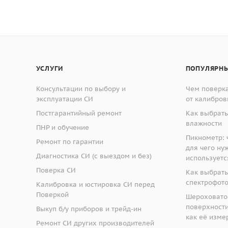
ной резак 6 лезвий, шаг между лезвиями 2 мм
ной резак 11 лезвий, шаг между лезвиями 1,5 мм
3359:
ной резак 6 лезвий, шаг между лезвиями 3 мм
УСЛУГИ
ПОПУЛЯРНЫ
й надрезов;
крытий толщиной до 50 мкм;
Консультации по выбору и
Чем поверка
эксплуатации СИ
от калибров
крытий толщиной от 50 до 125 мкм.
Постгарантийный ремонт
Как выбрать
влажности
ПНР и обучение
й изготавливаются из закалённой стали, поэтому режущие
Пикнометр: ч
Ремонт по гарантии
мерения адгезии покрытий предлагается два типа ножей: 
для чего ну
Диагностика СИ (с выездом и без)
ой.
используетс
Поверка СИ
Как выбрать
спектрофот
Калибровка и юстировка СИ перед
Поверкой
Шероховато
поверхности:
Выкуп б/у приборов и трейд-ин
имеет 1 режущую кромку, состоящую из 2
С круглой 
как её изме
Ремонт СИ других производителей
 бокам и 6 рабочих лезвий по середине
опорных ле