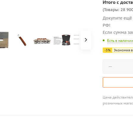
Итого с доста
(Товары: 28 900
Докупите ещё 
РФ!
Если сумма за
Есть в наличи
-
3
%
Экономия в
Цена действитель
розничных мага