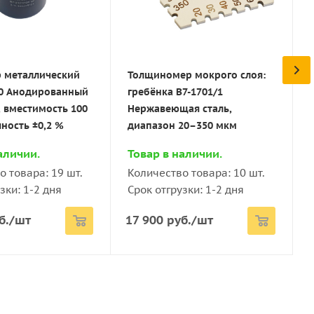
адреза покрытия (в отличии от надреза покрытия
комплект, фреза 6 лезвий
ое покрытие нанесено, что существенно увеличивает
(шаг 1 мм)
мощью клейкой ленты-скотча (в зависимости от
 1 мм
аличии.
Товар в наличии.
но определяется величина его адгезии по балльной
о товара: 34 шт.
Количество товара: 4 шт.
 металлический
Толщиномер мокрого слоя:
и 1 мм
зки: 1-2 дня
Срок отгрузки: 1-2 дня
00 Анодированный
гребёнка В7-1701/1
 6 линий надрезов и что расстояние между линиями
 вместимость 100
Нержавеющая сталь,
 руб.
39 900
руб.
/шт
 2 мм
ность ±0,2 %
диапазон 20–350 мкм
аличии.
Товар в наличии.
 1,5 мм
о товара: 19 шт.
Количество товара: 10 шт.
зки: 1-2 дня
Срок отгрузки: 1-2 дня
 3 мм
б.
/шт
17 900
руб.
/шт
ты)