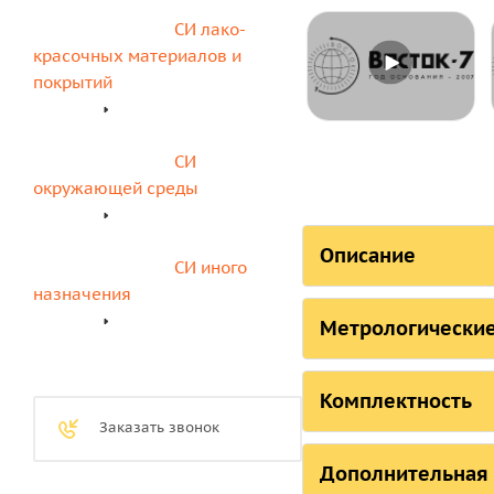
СИ лако-
красочных материалов и 
покрытий
СИ 
окружающей среды
Описание
СИ иного 
назначения
СОСТО
Метрологические
Страна, ответстве
ТЕХНИЧЕСКИЕ ХАРА
Российская Федер
Комплектность
Заказать звонок
Российская Федера
№
Дополнительная
Республика Белару
Резак, модель
Ша