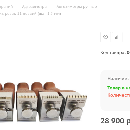
—
—
—
крытий
Адгезиметры
Адгезиметры ручные
, резак 11 лезвий (шаг 1,5 мм)
Код товара:
0
Наличие:
Товар в н
Количеств
28 900
р