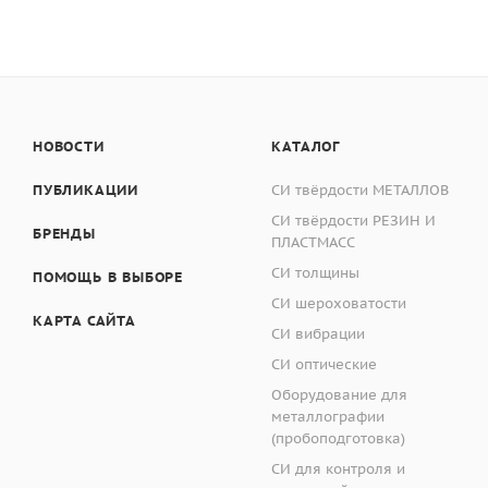
В7-2206/4Р
Запас
В7-2206/5Р
Запас
По методике ASTM D
В7-2206/6Р
Запас
НОВОСТИ
КАТАЛОГ
требуется 11 лини
резак 1 мм для по
ПУБЛИКАЦИИ
СИ твёрдости МЕТАЛЛОВ
резак 2 мм для по
СИ твёрдости РЕЗИН И
БРЕНДЫ
ПЛАСТМАСС
СИ толщины
ПОМОЩЬ В ВЫБОРЕ
Рабочие лезвия ноже
СИ шероховатости
сокращается. Для из
КАРТА САЙТА
СИ вибрации
ножи с круглой фрез
СИ оптические
Оборудование для
металлографии
(пробоподготовка)
С плоским резаком
СИ для контроля и
опорных лезвий по