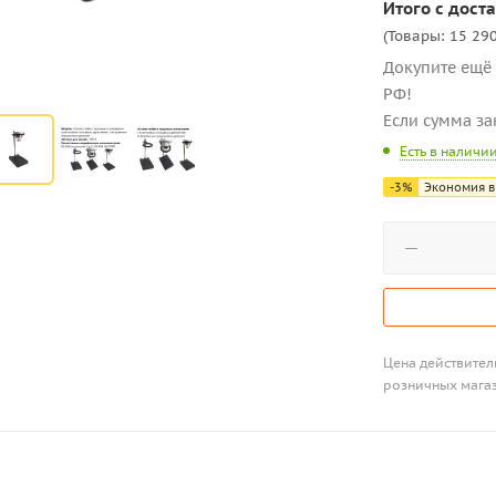
Итого с доста
(Товары: 15 290
Докупите ещё 
РФ!
Если сумма за
Есть в наличи
-
3
%
Экономия в
Цена действитель
розничных мага