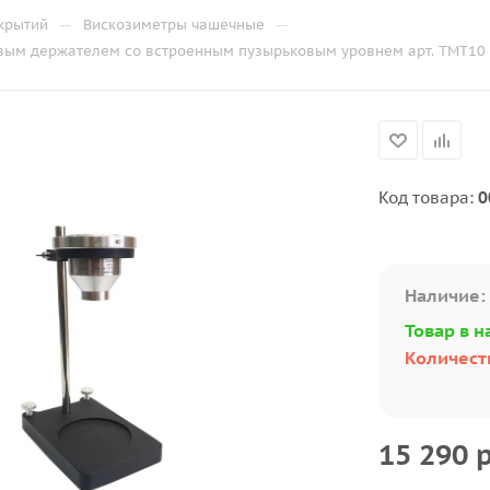
—
—
крытий
Вискозиметры чашечные
евым держателем со встроенным пузырьковым уровнем арт. ТМТ10
Код товара:
0
Наличие:
Товар в н
Количеств
15 290
р