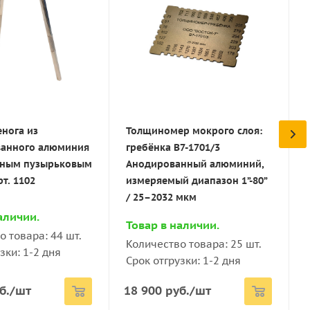
ойка из
Штатив-стойка с
ей стали со
термокожухом из
ым пузырьковым
анодированного алюминия
 стальным
с покровным стеклом для
сосудом арт.
удаления излишков
жидкости с пузырьковым
уровнем арт. ТМТ13
енога из
Толщиномер мокрого слоя:
анного алюминия
гребёнка В7-1701/3
аличии.
Товар в наличии.
нным пузырьковым
Анодированный алюминий,
о товара: 16 шт.
Количество товара: 5 шт.
т. 1102
измеряемый диапазон 1”-80”
зки: 1-2 дня
Срок отгрузки: 1-2 дня
/ 25–2032 мкм
аличии.
б.
/шт
69 190
руб.
/шт
Товар в наличии.
о товара: 44 шт.
Количество товара: 25 шт.
зки: 1-2 дня
Срок отгрузки: 1-2 дня
б.
/шт
18 900
руб.
/шт