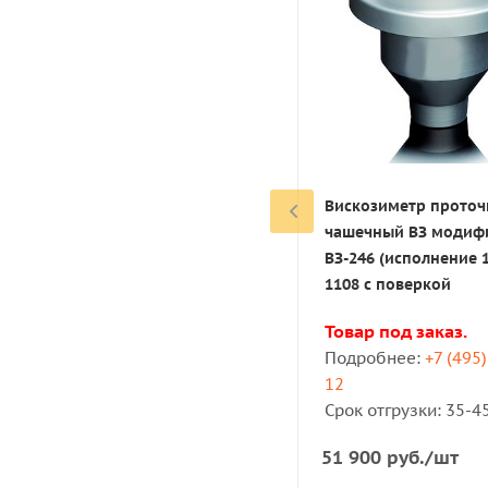
Ротационный циф
вискозиметр BGD 1
поверкой
Товар под заказ.
Вискозиметр прото
Подробнее:
+7 (4
чашечный ВЗ модиф
06-12
ВЗ-246 (исполнение 1
Срок отгрузки: 35
1108 с поверкой
Товар под заказ.
637 612
руб.
/шт
Подробнее:
+7 (495
12
Срок отгрузки: 35-4
51 900
руб.
/шт