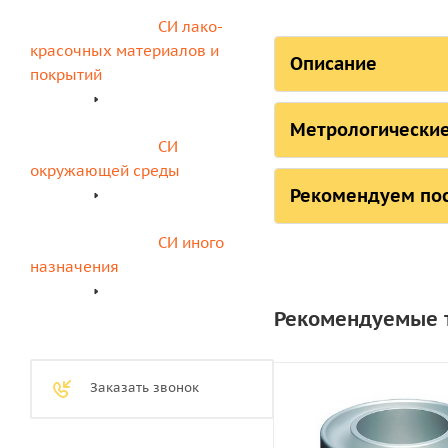
СИ лако-
красочных материалов и 
Описание
покрытий
Штатив-стойка с чу
Стойка: чугунное ос
Метрологические
СИ 
со встроенным пузы
Масса штатива без в
окружающей среды
Рекомендуем по
Совмести со следую
- ВЗ-246 (исполнение
Производитель
СИ иного 
назначения
- ВЗ-246 (исполнение
Рекомендуемые т
- ВЗ-DIN
- ВЗ-FORD
Заказать звонок