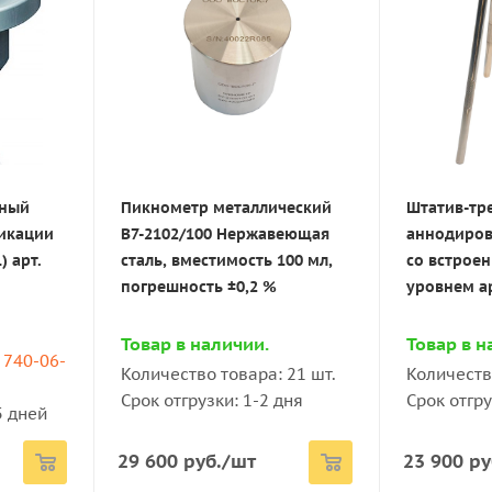
ровой
Штатив-тренога из
Штатив-ст
55/3S с
аннодированного
нержавеющ
алюминия с покровным
встроенн
стеклом для удаления
уровнем и
излишков жидкости с
приёмным 
пузырьковым уровнем арт.
ТМТ12
ТМТ11
чный
Пикнометр металлический
Штатив-тр
95) 740-
икации
В7-2102/100 Нержавеющая
аннодиров
Товар в н
Товар в наличии.
) арт.
сталь, вместимость 100 мл,
со встрое
-45 дней
Количеств
Количество товара: 24 шт.
погрешность ±0,2 %
уровнем ар
Срок отгру
Срок отгрузки: 1-2 дня
Товар в наличии.
Товар в н
19 900
руб.
/шт
30 900
ру
) 740-06-
Количество товара: 21 шт.
Количеств
Срок отгрузки: 1-2 дня
Срок отгру
5 дней
29 600
руб.
/шт
23 900
ру