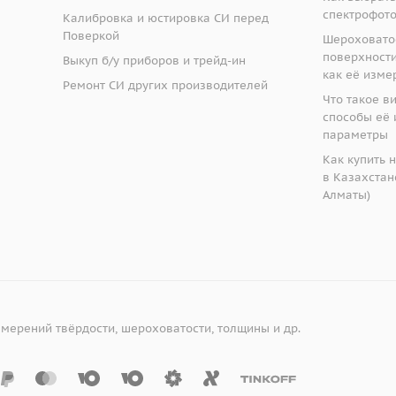
спектрофот
Калибровка и юстировка СИ перед
Поверкой
Шероховато
поверхности:
Выкуп б/у приборов и трейд-ин
как её изме
Ремонт СИ других производителей
Что такое в
способы её 
параметры
Как купить 
в Казахстане
Алматы)
змерений твёрдости, шероховатости, толщины и др.