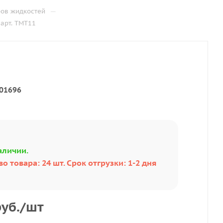
—
ров жидкостей
арт. ТМТ11
01696
аличии.
о товара: 24 шт. Срок отгрузки: 1-2 дня
уб.
/шт