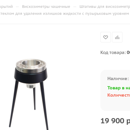
—
—
крытий
Вискозиметры чашечные
Штативы для вискозимет
теклом для удаления излишков жидкости с пузырьковым уровнем 
Код товара:
0
Наличие:
Товар в н
Количеств
19 900
р