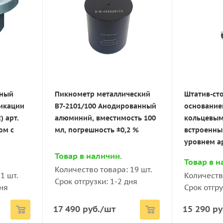
ровой
Штатив-тренога из
Штатив-ст
52/1S с
аннодированного
нержавеющ
алюминия со встроенным
встроенн
пузырьковым уровнем арт.
уровнем и
1102
приёмным 
ТМТ12
чный
Пикнометр металлический
Штатив-ст
95) 740-
Товар в наличии.
икации
В7-2101/100 Анодированный
основание
Товар в н
Количество товара: 44 шт.
) арт.
алюминий, вместимость 100
кольцевым
-45 дней
Количеств
Срок отгрузки: 1-2 дня
ом с
мл, погрешность ±0,2 %
встроенн
Срок отгру
уровнем а
Товар в наличии.
23 900
руб.
/шт
30 900
ру
Товар в н
Количество товара: 19 шт.
1 шт.
Количеств
Срок отгрузки: 1-2 дня
дня
Срок отгру
17 490
руб.
/шт
15 290
ру