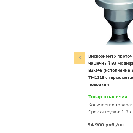
Ротационный циф
вискозиметр BGD 1
поверкой
Товар под заказ.
Вискозиметр прото
Подробнее:
+7 (4
чашечный ВЗ модиф
06-12
ВЗ-246 (исполнение 2
Срок отгрузки: 35
TM1218 с термометр
поверкой
235 818
руб.
/шт
Товар в наличии.
Количество товара: 
Срок отгрузки: 1-2 
34 900
руб.
/шт