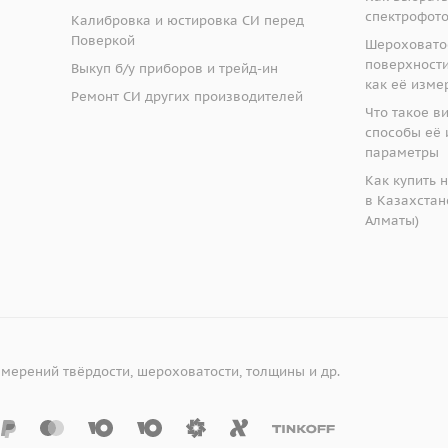
спектрофот
Калибровка и юстировка СИ перед
Поверкой
Шероховато
поверхности:
Выкуп б/у приборов и трейд-ин
как её изме
Ремонт СИ других производителей
Что такое в
способы её 
параметры
Как купить 
в Казахстане
Алматы)
змерений твёрдости, шероховатости, толщины и др.