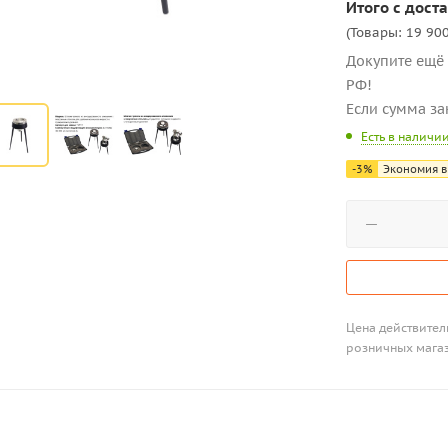
Итого с доста
(Товары: 19 900
Докупите ещё 
РФ!
Если сумма за
Есть в наличи
-
3
%
Экономия в
Цена действитель
розничных мага