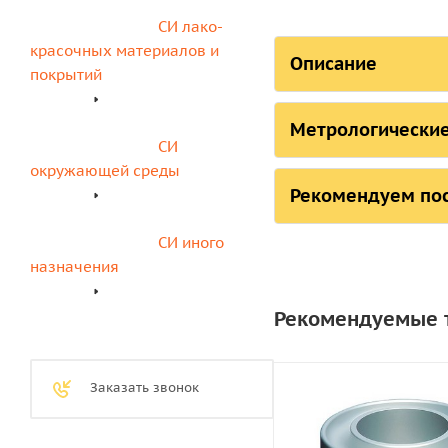
СИ лако-
красочных материалов и 
Описание
покрытий
Штатив-тренога из 
Метрологические
СИ 
Штатив (кольцо и ре
Масса штатива без в
окружающей среды
пузырьковым уровне
Рекомендуем по
Производитель
Совместим со следу
СИ иного 
назначения
- ВЗ-246 (исполнение
Рекомендуемые т
- ВЗ-FORD
Заказать звонок