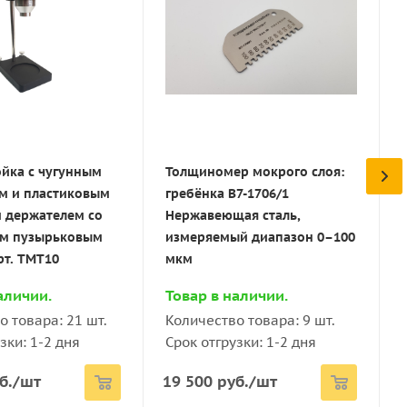
ойка из
Штатив-стойка с
ей стали со
термокожухом из
ым пузырьковым
анодированного алюминия
 стальным
с покровным стеклом для
сосудом арт.
удаления излишков
жидкости с пузырьковым
уровнем арт. ТМТ13
ойка с чугунным
Толщиномер мокрого слоя:
м и пластиковым
гребёнка В7-1706/1
аличии.
Товар в наличии.
 держателем со
Нержавеющая сталь,
о товара: 16 шт.
Количество товара: 5 шт.
ым пузырьковым
измеряемый диапазон 0–100
зки: 1-2 дня
Срок отгрузки: 1-2 дня
рт. ТМТ10
мкм
б.
/шт
69 190
руб.
/шт
аличии.
Товар в наличии.
о товара: 21 шт.
Количество товара: 9 шт.
зки: 1-2 дня
Срок отгрузки: 1-2 дня
б.
/шт
19 500
руб.
/шт