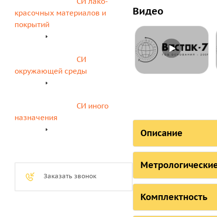
СИ лако-
Видео
красочных материалов и 
покрытий
СИ 
окружающей среды
СИ иного 
назначения
Описание
СОСТО
Метрологические
Страна, ответстве
Заказать звонок
Метрологиче
Российская Федера
жидкости и 
Комплектность
Российская Федера
Комплектнос