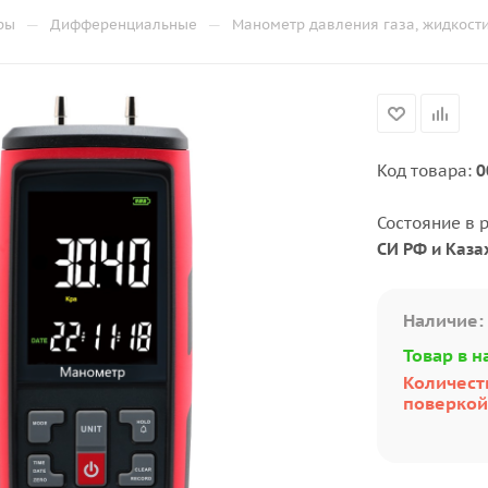
—
—
ры
Дифференциальные
Манометр давления газа, жидкост
Код товара:
0
Состояние в 
СИ РФ и Каза
Наличие:
Товар в н
Количеств
поверкой: