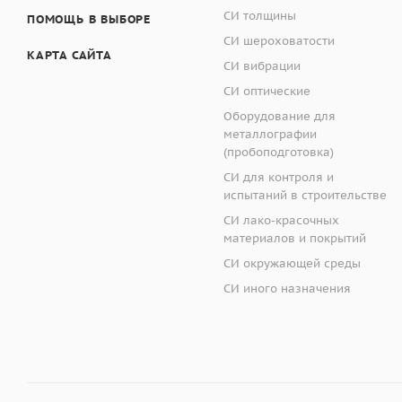
Допускается:
передаются в
Федер
СИ толщины
ПОМОЩЬ В ВЫБОРЕ
– прилагать 1 экз.
даты проведения по
СИ шероховатости
– поставка на элек
КАРТА САЙТА
Диапазон измерени
– доступно для св
СИ вибрации
2)
СИ оптические
Исключения:
Назначение средств
– Трубка 1 шт. для
Оборудование для
металлографии
– Трубка (прозрачн
(пробоподготовка)
СИ для контроля и
испытаний в строительстве
Манометры портативн
СИ лако-красочных
и пара, а также для
материалов и покрытий
жидкостей, расхода ж
СИ окружающей среды
СИ иного назначения
Манометры цифровы
предназначенные для
Диапазон измерени
функционально связа
– модификация В7-