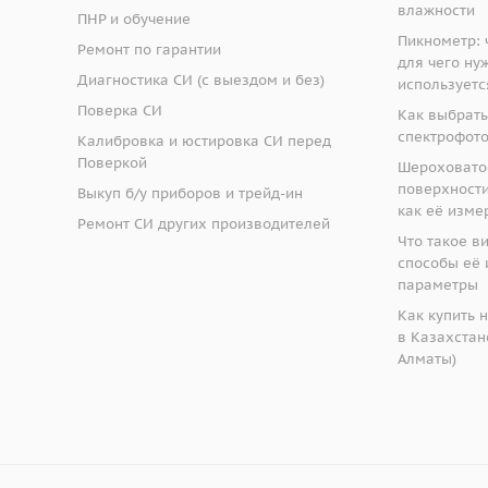
влажности
альный информационный фонд по обеспечени
ю единства 
ПНР и обучение
 (в зависимости от заказа) на каждые 10 штук, поставляемых
верки.
Пикнометр: ч
Ремонт по гарантии
тронном носителе;
для чего ну
2)
й разности давлений, кПа
ободного скачивания на сайте
www.vostok-7.ru
Диагностика СИ (с выездом и без)
используетс
Поверка СИ
Как выбрать
а измерений
спектрофот
 модификации В7-521
Калибровка и юстировка СИ перед
Поверкой
ый шланг из ПВХ) 2 шт. дополнительно для моделей B7-510, 
Шероховато
поверхности:
Выкуп б/у приборов и трейд-ин
как её изме
Ремонт СИ других производителей
Что такое в
ые В7 (далее по тексту – манометры) предназначены для 
способы её 
 измерений величин, функционально связанных с давлением
параметры
идкости, пара и газа.
Как купить 
в Казахстане
Алматы)
е дифференциальные В7-5101 ±050
- это модели маномет
 измерения разности (перепада) давлений жидкостей, газо
2)
й избыточного давления, кПа
нных с давлением, например, для измерений уровня и плотн
521