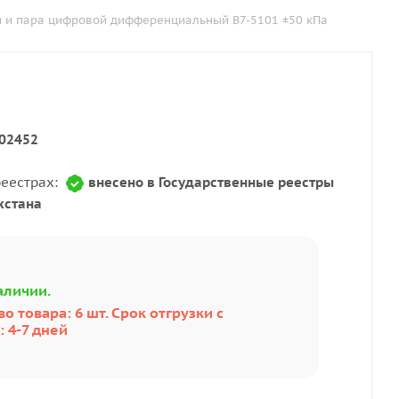
и и пара цифровой дифференциальный В7-5101 ±50 кПа
02452
реестрах:
внесено в Государственные реестры
хстана
аличии.
о товара: 6 шт. Срок отгрузки с
 4-7 дней