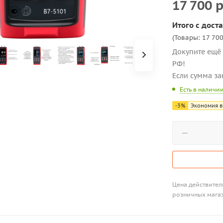
17 700
р
Итого с доста
(Товары: 17 700
Докупите ещё 
РФ!
Если сумма за
Есть в наличи
-
3
%
Экономия в
Цена действитель
розничных мага