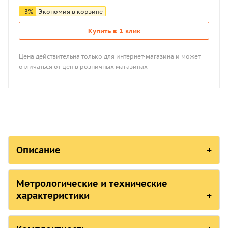
-
3
%
Экономия в корзине
Купить в 1 клик
Цена действительна только для интернет-магазина и может
отличаться от цен в розничных магазинах
Описание
СОСТОЯНИЕ В РЕЕСТРАХ СРЕДСТВ 
Метрологические и технические
Страна, ответственная организация
характеристики
Российская Федерация,
Росстандарт
Метрологические