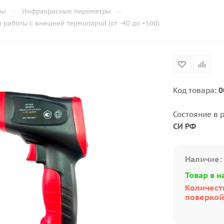
—
—
ры
Инфракрасные пирометры
ю работы с внешней термопарой (от -40 до +500)
Код товара:
0
Состояние в 
СИ РФ
Наличие:
Товар в н
Количеств
поверкой: