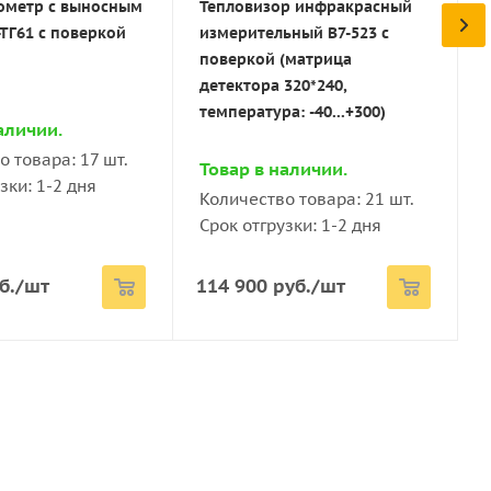
ометр с выносным
Тепловизор инфракрасный
 товара: 2 шт.
Количество товара: 2 шт.
ТГ61 с поверкой
измерительный В7-523 с
зки: 1-2 дня
Срок отгрузки: 1-2 дня
 температуры твердых тел по их собственному
поверкой (матрица
от 8 до 14
й системы.
детектора 320*240,
.
/шт
9 900
руб.
/шт
0,1
температура: -40...+300)
аличии.
 товара: 17 шт.
12 : 01
Товар в наличии.
красного излучения исследуемого объекта,
зки: 1-2 дня
Количество товара: 21 шт.
еский приемник, в электрический сигнал,
 0,01 до 1,00
Срок отгрузки: 1-2 дня
опроцессорной системой в цифровой сигнал.
езультата измерения и индикацию на
202
измеряемой температуры объекта. На корпусе
б.
/шт
114 900
руб.
/шт
8 × 49 × 177
3
т 0 до +40
0 (без конденсации)