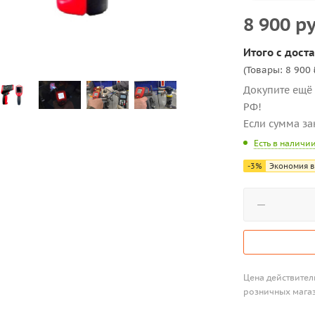
8 900
ру
Итого с доста
(Товары: 8 900 
Докупите ещё 
РФ!
Если сумма за
Есть в наличи
-
3
%
Экономия в
Цена действитель
розничных мага