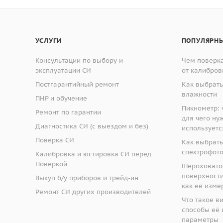
УСЛУГИ
ПОПУЛЯРНЫ
РФ: ВОСТОК-7
Консультации по выбору и
Чем поверка
эксплуатации СИ
от калибров
Постгарантийный ремонт
Как выбрать
влажности
ПНР и обучение
Пикнометр: ч
Ремонт по гарантии
для чего ну
Диагностика СИ (с выездом и без)
используетс
Поверка СИ
Как выбрать
спектрофот
Калибровка и юстировка СИ перед
Поверкой
Шероховато
поверхности:
Выкуп б/у приборов и трейд-ин
как её изме
Ремонт СИ других производителей
Что такое в
способы её 
параметры