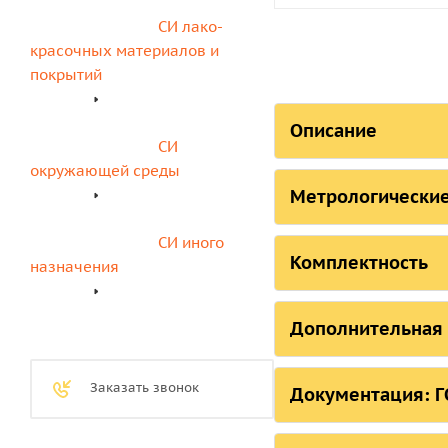
СИ лако-
красочных материалов и 
покрытий
Описание
СИ 
СОСТОЯНИЕ
окружающей среды
Метрологические
Страна, ответств
Метрологиче
СИ иного 
Российская Федера
Комплектность
назначения
Российская Федера
Комплектнос
На
Дополнительная
Республика Белару
Диапазон измерен
Республика Казахс
Пределы допускае
Заказать звонок
Документация: ГО
Пирометр (модифик
измерений темпер
Иные регистры, удо