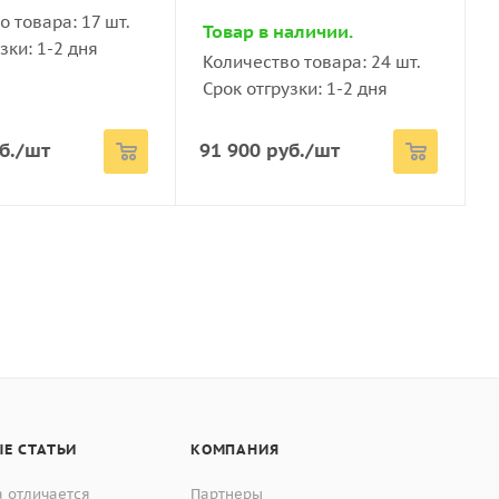
й системы.
148
 товара: 17 шт.
Товар в наличии.
зки: 1-2 дня
Количество товара: 24 шт.
1 × 43 × 153
Срок отгрузки: 1-2 дня
расного излучения исследуемого объекта,
3
еский приемник, в электрический сигнал,
б.
/шт
91 900
руб.
/шт
опроцессорной системой в цифровой сигнал.
езультата измерения и индикацию на
т 0 до +40
измеряемой температуры объекта. На корпусе
5 (без конденсации)
Е СТАТЬИ
КОМПАНИЯ
 отличается
Партнеры