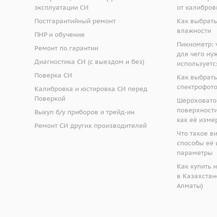
эксплуатации СИ
от калибров
Постгарантийный ремонт
Как выбрать
влажности
ПНР и обучение
Пикнометр: ч
Ремонт по гарантии
для чего ну
Диагностика СИ (с выездом и без)
используетс
Поверка СИ
Как выбрать
спектрофот
Калибровка и юстировка СИ перед
Поверкой
Шероховато
поверхности:
Выкуп б/у приборов и трейд-ин
как её изме
Ремонт СИ других производителей
Что такое в
способы её 
параметры
Как купить 
в Казахстане
Алматы)