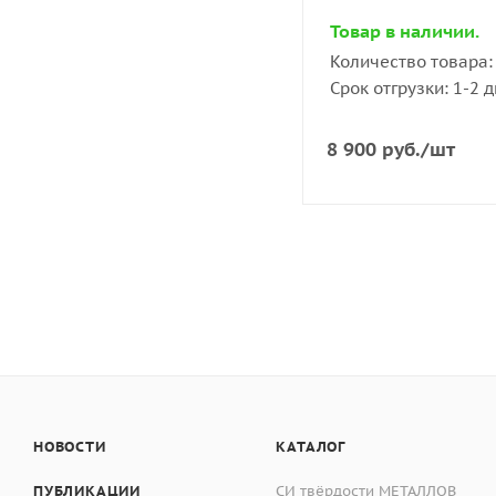
тепловому излучени
Масса, г, не более
Товар в наличии.
Принцип действия
Количество товара: 
Габаритные размеры
Срок отгрузки: 1-2 
Принцип действия пи
Напряжение питани
переданного через о
8 900
руб.
/шт
пропорциональный те
Рабочие условия э
Микропроцессорная 
- температура окр
жидкокристаллическ
- относительная вл
пирометра располож
Производитель
НОВОСТИ
КАТАЛОГ
ПУБЛИКАЦИИ
СИ твёрдости МЕТАЛЛОВ