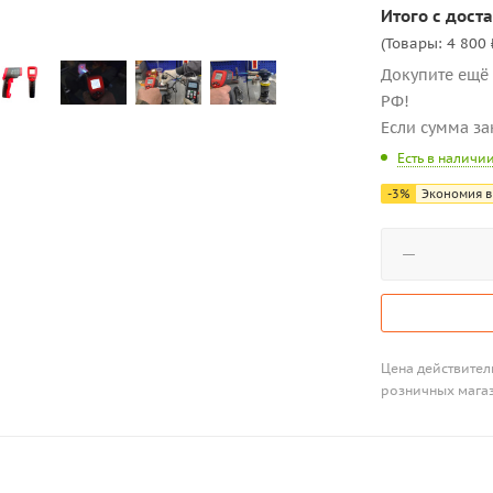
Итого с доста
(Товары: 4 800 
Докупите ещё 
РФ!
Если сумма за
Есть в наличи
-
3
%
Экономия в
Цена действитель
розничных мага