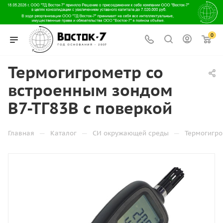
0
Термогигрометр со
встроенным зондом
В7-ТГ83В с поверкой
—
—
—
Главная
Каталог
СИ окружающей среды
Термогигр