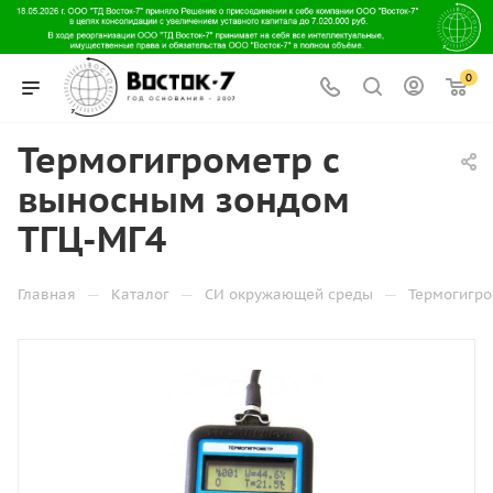
0
Термогигрометр с
выносным зондом
ТГЦ-МГ4
—
—
—
Главная
Каталог
СИ окружающей среды
Термогигр