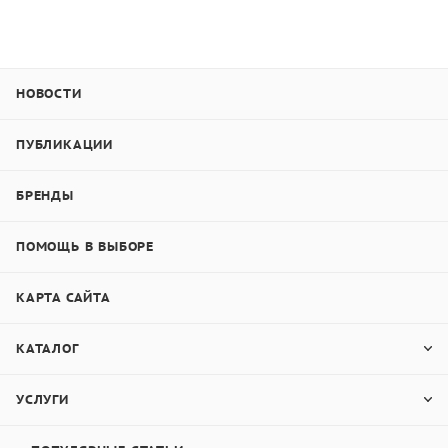
Определения температуры точки росы.
"Восток-7" - официальный дилер: заводские цены,
НОВОСТИ
гарантия и условия поставки.
ПУБЛИКАЦИИ
БРЕНДЫ
Организации, эксплуатирующие данное изделие:
ПОМОЩЬ В ВЫБОРЕ
АО «Научно-исследовательский центр
«Строительство»
КАРТА САЙТА
КАТАЛОГ
УСЛУГИ