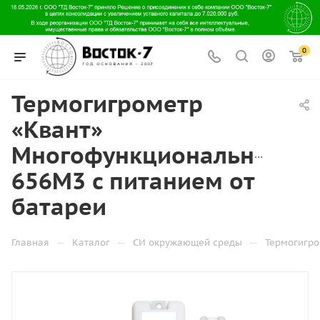
0
Термогигрометр
«Квант»
Многофункциональный
656М3 с питанием от
батареи
—
—
—
Главная
Каталог
СИ окружающей среды
Термогигр