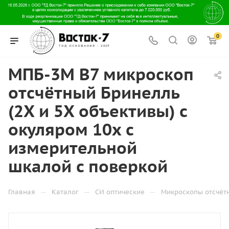
0
МПБ-3М В7 микроскоп
отсчётный Бринелль
(2X и 5X объективы) с
окуляром 10х с
измерительной
шкалой с поверкой
—
—
—
Главная
Каталог
СИ оптические
Микроскопы отсчёт