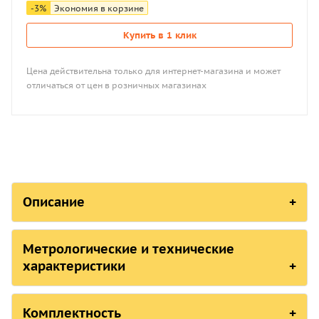
-
3
%
Экономия в корзине
Купить в 1 клик
Цена действительна только для интернет-магазина и может
отличаться от цен в розничных магазинах
Описание
СОСТОЯНИЕ В РЕЕСТРАХ СРЕДСТВ 
Метрологические и технические
Страна, ответственная организация
характеристики
Российская Федерация,
Росстандарт
Метрологические и
технические характеристики
Комплектность
Российская Федерация, ОАО "РЖД"