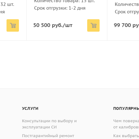
Количество товара: 15 шт.
измерений
32 шт.
Количество
Срок отгрузки: 1-2 дня
бъект-микрометров (ОМ) - измерение длины методом сравн
дня
Срок отгру
ужающей среды, °С
.
ой стеклянную пластину прямоугольного сечения. Шкалова
50 500
руб.
/шт
99 700
ру
 относительной влажности при 25 °С, %
и методом фотолитографии нанесены штрихи: позитив (для
ева от основной шкалы может быть нанесено не более четы
СССР, РФ: ЛОМО
 объект-микрометров
УСЛУГИ
ПОПУЛЯРНЫ
Консультации по выбору и
Чем поверка
эксплуатации СИ
от калибров
Постгарантийный ремонт
Как выбрать