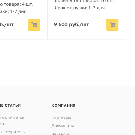
Количество товара: 10 шт.
 товара: 4 шт.
Срок отгрузки: 1-2 дня
ения путём наложения изображения его шкалы на
зки: 1-2 дня
от +15 до +35
я поверхность расположена в центре пластины. На
б.
/шт
9 600
руб.
/шт
80
 проходящего света) или негатив (для отраженного
рёх штрихов с тем же шагом.
Е СТАТЬИ
КОМПАНИЯ
 отличается
Партнеры
ки
Документы
 измеритель
Вакансии