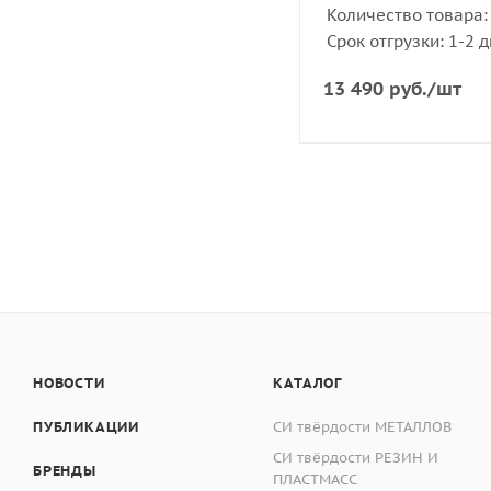
Описание средства 
Количество товара: 
Принцип действия о
Срок отгрузки: 1-2 
- температура окр
измеряемый объект
ОМ представляет соб
13 490
руб.
/шт
- верхнее значение
шкаловой поверхност
света). Справа и сл
Производитель
Внешний вид
НОВОСТИ
КАТАЛОГ
ОМО
ПУБЛИКАЦИИ
СИ твёрдости МЕТАЛЛОВ
СИ твёрдости РЕЗИН И
БРЕНДЫ
ПЛАСТМАСС