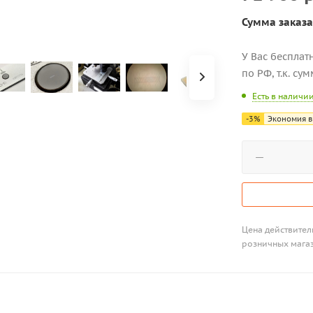
Сумма заказа
У Вас бесплат
по РФ, т.к. су
Есть в наличи
-
3
%
Экономия в
Цена действитель
розничных мага