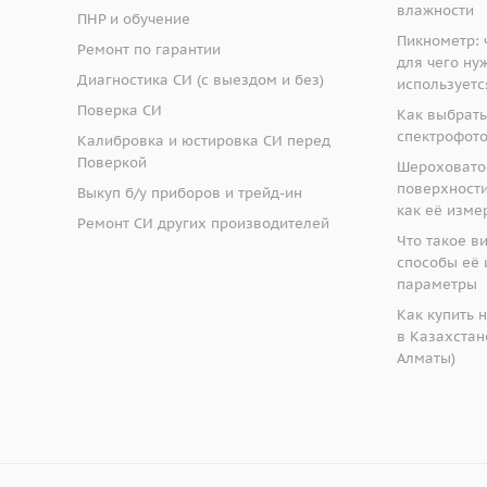
влажности
ПНР и обучение
Пикнометр: ч
Ремонт по гарантии
для чего ну
Диагностика СИ (с выездом и без)
используетс
Поверка СИ
Как выбрать
спектрофот
Калибровка и юстировка СИ перед
Поверкой
Шероховато
поверхности:
Выкуп б/у приборов и трейд-ин
как её изме
Ремонт СИ других производителей
Что такое в
способы её 
параметры
Как купить 
в Казахстане
Алматы)
крометром.