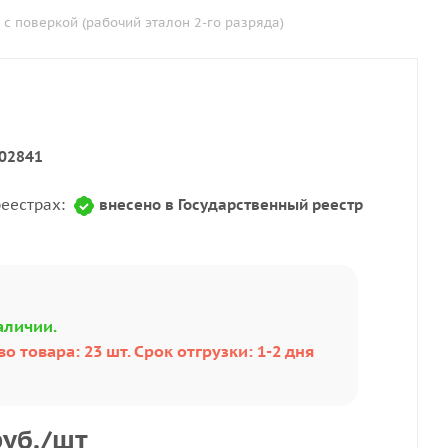
 поверкой (рабочий эталон 2-го разряда)
02841
реестрах:
внесено в Государственный реестр
аличии.
о товара: 23 шт. Срок отгрузки: 1-2 дня
уб.
/шт