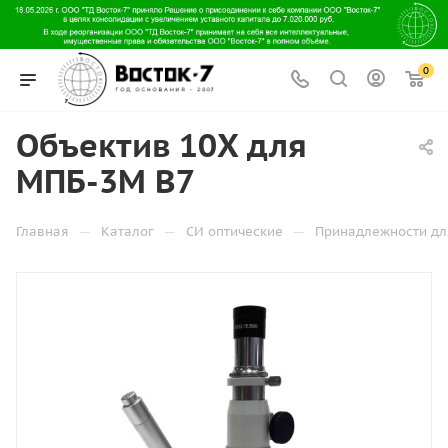
0
Объектив 10X для
МПБ-3М В7
—
—
—
Главная
Каталог
СИ оптические
Принадлежности дл