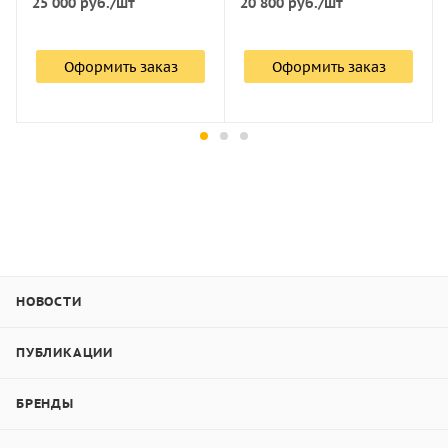
25 000
руб.
/шт
20 800
руб.
/шт
Маркировка объективов, ссылки:
1
;
2
;
3
;
4
;
Оформить заказ
Оформить заказ
НОВОСТИ
ПУБЛИКАЦИИ
БРЕНДЫ