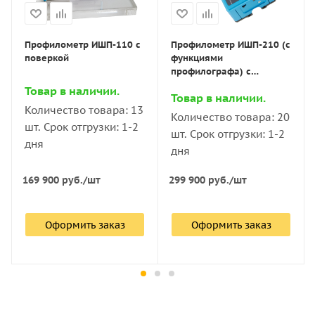
:
8 шт. Срок отгрузки:
10 шт. Срок
6
Казахстан. Сертификат о признании
Профилометр TR210 (поверяемы
1-2 дня
отгрузки: 1-2 дня
1
утверждения типа средств
измерений - приборов измерения
Профилометр ИШП-110 с
Профилометр ИШП-210 (с
119 000
руб.
/шт
132 000
руб.
/шт
15
Профилометр TR200 (поверяемы
шероховатости ИШП.
поверкой
функциями
TIME GROUP Inc.
профилографа) с
350,4 кб
(Китай)
Измеритель шероховатости TR3
поверкой
Товар в наличии.
Товар в наличии.
Оформить заказ
Оформить заказ
Количество товара: 13
Измеритель шероховатости Tim
Количество товара: 20
шт. Срок отгрузки: 1-2
шт. Срок отгрузки: 1-2
дня
Измеритель шероховатости Tim
дня
169 900
руб.
/шт
299 900
руб.
/шт
Оформить заказ
Оформить заказ