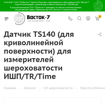
0
Датчик TS140 (для
криволинейной
поверхности) для
измерителей
шероховатости
ИШП/TR/Time
—
—
—
Главная
Каталог
СИ шероховатости
Приспособлени