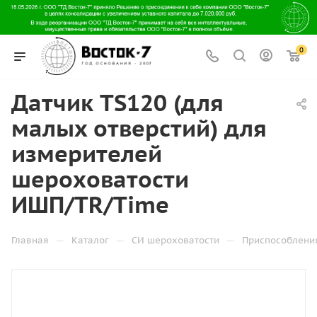
0
Датчик TS120 (для
малых отверстий) для
измерителей
шероховатости
ИШП/TR/Time
—
—
—
Главная
Каталог
СИ шероховатости
Приспособлени