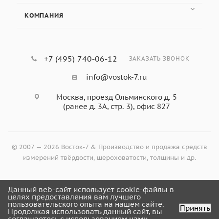
КОМПАНИЯ
+7 (495) 740-06-12
ЗАКАЗАТЬ ЗВОНОК
info@vostok-7.ru
Москва, проезд Ольминского д. 5
(ранее д. 3А, стр. 3), офис 827
© 2007 — 2026 Восток-7 & Производство и продажа средств
измерений твёрдости, шероховатости, толщины и др.
Данный веб-сайт использует cookie-файлы в
Оформить заказ
целях предоставления вам лучшего
пользовательского опыта на нашем сайте.
Принять
Продолжая использовать данный сайт, вы
соглашаетесь с использованием нами