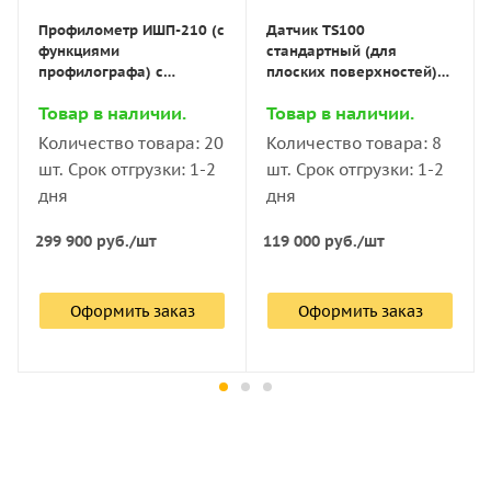
утверждения типа средств
Профилометр TR210 (поверяемы
измерений - приборов измерения
Профилометр ИШП-210 (с
Датчик TS100
140 000
руб.
/шт
152 000
руб.
/шт
17
шероховатости ИШП.
функциями
стандартный (для
Профилометр TR200 (поверяемы
профилографа) с
плоских поверхностей)
350,4 кб
TIME GROUP Inc.
поверкой
для измерителей
(Китай)
Товар в наличии.
Товар в наличии.
Оформить заказ
Оформить заказ
шероховатости
Измеритель шероховатости TR3
ИШП/TR/Time
Количество товара: 20
Количество товара: 8
Измеритель шероховатости Tim
шт. Срок отгрузки: 1-2
шт. Срок отгрузки: 1-2
дня
дня
Измеритель шероховатости Tim
299 900
руб.
/шт
119 000
руб.
/шт
Оформить заказ
Оформить заказ