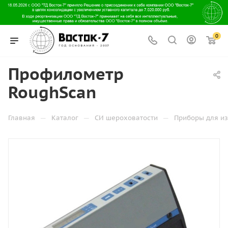
0
Профилометр
RoughScan
—
—
—
Главная
Каталог
СИ шероховатости
Приборы для и