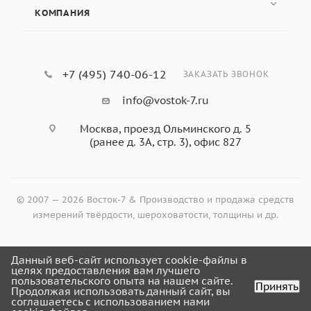
КОМПАНИЯ
+7 (495) 740-06-12
ЗАКАЗАТЬ ЗВОНОК
info@vostok-7.ru
Измерительный штатив SRF-1
.
(дополнительная комплектация)
Москва, проезд Ольминского д. 5
Регулируемая высота подъёма 0...175 мм
(ранее д. 3А, стр. 3), офис 827
Стоимость
$590
© 2007 — 2026 Восток-7 & Производство и продажа средств
измерений твёрдости, шероховатости, толщины и др.
Данный веб-сайт использует cookie-файлы в
Оформить заказ
целях предоставления вам лучшего
пользовательского опыта на нашем сайте.
Принять
Продолжая использовать данный сайт, вы
соглашаетесь с использованием нами