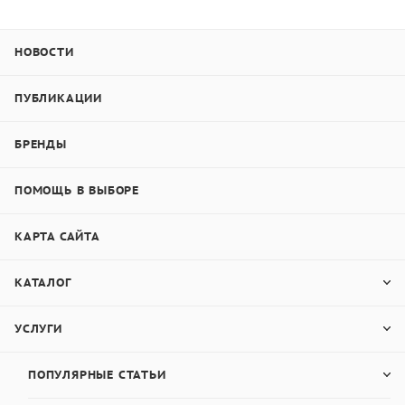
5,5 мм
5,0 мм
SFP-2003
Для острых
Для измерения острых краёв изд
1,75 мм
1,25 мм
НОВОСТИ
краёв
малых изделий, когда датчик вы
4,5 мм
4,0 мм
(дополнительная
(1800 или близко к этому значени
ПУБЛИКАЦИИ
комплектация)
перемещения.
5,5 мм
5,0 мм
Цена $1100
БРЕНДЫ
SFP-2004
ПОМОЩЬ В ВЫБОРЕ
Для острых
краёв
Для измерения острых краёв изд
(дополнительная
малых изделий, когда датчик пе
КАРТА САЙТА
комплектация)
(900 или 2700) с осью перемещен
Цена $1100
КАТАЛОГ
Производитель
Для измерения шероховатости
УСЛУГИ
КНР: AMMITARY
отверстий с внутренним диаметром
мм:
SFP-
ПОПУЛЯРНЫЕ СТАТЬИ
2005
или
SFP-