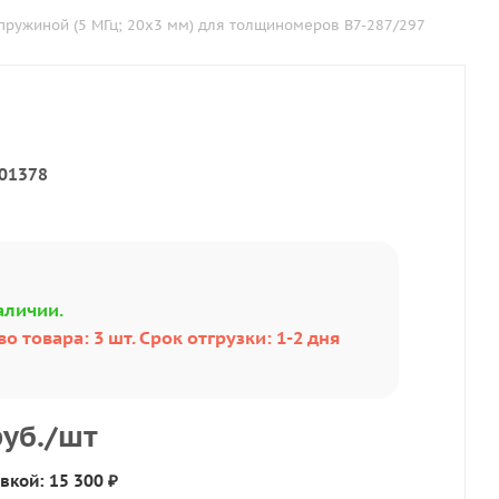
 пружиной (5 МГц; 20х3 мм) для толщиномеров В7-287/297
01378
аличии.
о товара: 3 шт. Срок отгрузки: 1-2 дня
уб.
/шт
вкой: 15 300 ₽