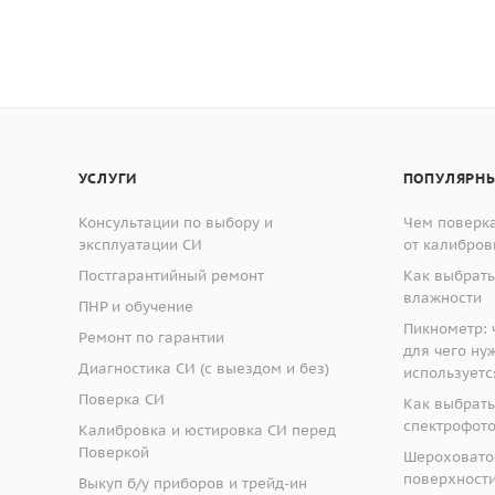
УСЛУГИ
ПОПУЛЯРНЫ
Консультации по выбору и
Чем поверка
эксплуатации СИ
от калибров
Постгарантийный ремонт
Как выбрать
влажности
ПНР и обучение
Пикнометр: ч
Ремонт по гарантии
для чего ну
Диагностика СИ (с выездом и без)
используетс
Поверка СИ
Как выбрать
спектрофот
Калибровка и юстировка СИ перед
Поверкой
Шероховато
поверхности:
Выкуп б/у приборов и трейд-ин