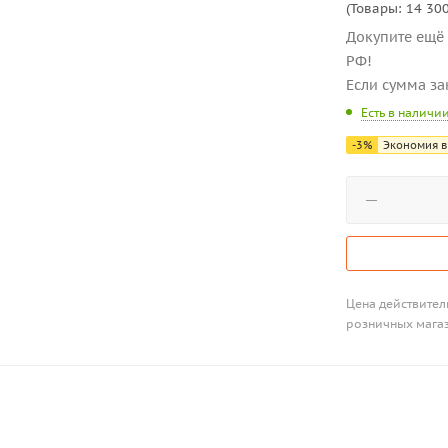
(Товары: 14 300
Докупите ещё 
РФ!
Если сумма за
Есть в наличи
-
3
%
Экономия в
Цена действитель
розничных мага