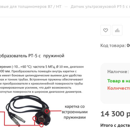
—
овые для толщиномеров В7 / МТ
Датчик ультразвуковой PT-5 с
Код товара:
0
Наличие:
Товар в н
Количеств
14 300
р
Итого с доста