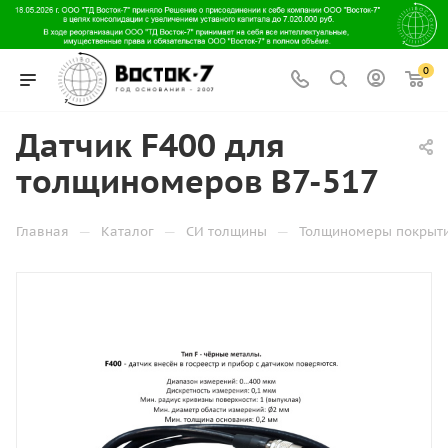
0
Датчик F400 для
толщиномеров В7-517
—
—
—
Главная
Каталог
СИ толщины
Толщиномеры покрыт