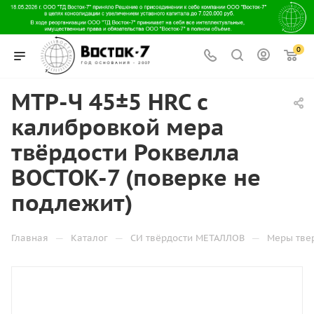
0
МТР-Ч 45±5 HRC с
калибровкой мера
твёрдости Роквелла
ВОСТОК-7 (поверке не
подлежит)
—
—
—
Главная
Каталог
СИ твёрдости МЕТАЛЛОВ
Меры тве