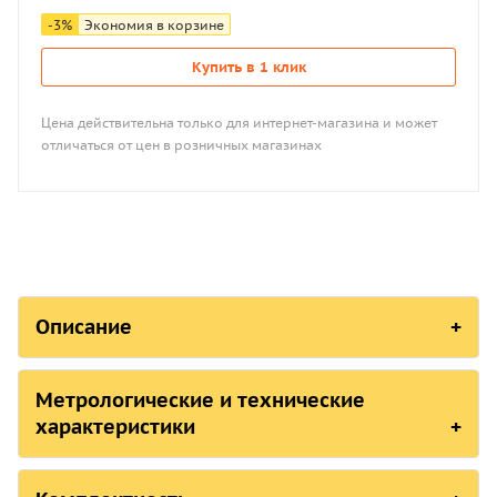
-
3
%
Экономия в корзине
Купить в 1 клик
Цена действительна только для интернет-магазина и может
отличаться от цен в розничных магазинах
Описание
СОСТОЯНИЕ В РЕЕСТРАХ СРЕДСТВ 
Метрологические и технические
характеристики
Страна, ответственная организация
Российская Федерация,
Росстандарт