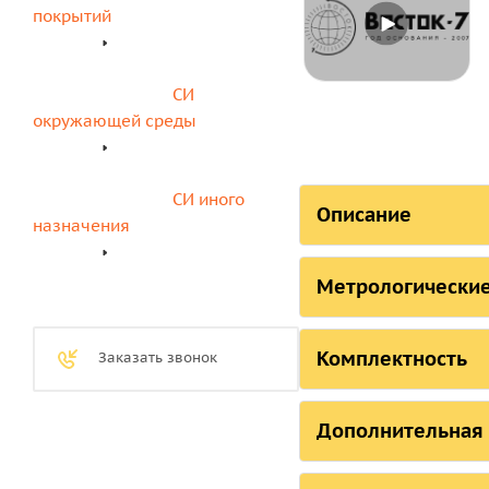
покрытий
СИ 
окружающей среды
СИ иного 
Описание
назначения
СОСТОЯНИЕ
Метрологические
Страна, ответств
Технические
Российская Федер
Комплектность
Заказать звонок
Российская Федера
Комплектнос
Дополнительная
Республика Белару
Шкала
Бринелля