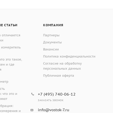
ики
скопа 20х;
 принтере;
Е СТАТЬИ
КОМПАНИЯ
 отличается
Партнеры
ки
Документы
 измеритель
Вакансии
Политика конфиденциальности
то это такое,
Согласие на обработку
плавного шарикового наконечника с последующим
жен и где
персональных данных
я
ционарные средства измерений, состоящие из
Публичная оферта
ометр
 с увеличением 20-х.
сть
 что это и
+7 (495) 740-06-12
ряют
 автоматической системой измерения твердости
ЗАКАЗАТЬ ЗВОНОК
ибрация:
ечение которого позволяет определять значение
info@vostok-7.ru
измерения и