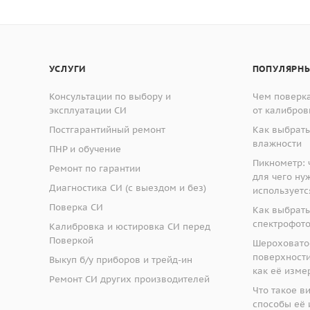
 необходимой служебной информации на дисплее;
вание характеристики
Значение характерист
ров отпечатков при помощи встроенного цифрового микро
ативной распечатки результатов измерений на встроенном
ии:
УСЛУГИ
ПОПУЛЯРНЫ
жающего воздуха, °С
от +10 до +35
 и повторяемость измерений;
ажность при температуре +25 °С, %
от 50 до 80
Консультации по выбору и
Чем поверка
истема нагружения.
эксплуатации СИ
от калибров
Постгарантийный ремонт
Как выбрать
енного тока, В
220 ±22
влажности
ПНР и обучение
го тока, Гц
50 ±0,5
формация.
Пикнометр: ч
Ремонт по гарантии
вердомеров основан на статическом вдавливании твёрдос
для чего ну
130
Диагностика СИ (с выездом и без)
используетс
а окружности отпечатка. Приборы представляют собой ста
Поверка СИ
ия нагрузки и измерительного блока.
Как выбрать
спектрофот
Калибровка и юстировка СИ перед
Поверкой
 601
- базовая модель, оснащенная нониусным микроскопом
Шероховато
поверхности:
Выкуп б/у приборов и трейд-ин
как её изме
601-01
аналогичен МЕТОЛАБ 601 и дополнительно оснащен
Ремонт СИ других производителей
Что такое в
в себя портативную камеру и ноутбук, программное обесп
МЕТОЛАБ 601, МЕТОЛАБ 601-01,
способы её 