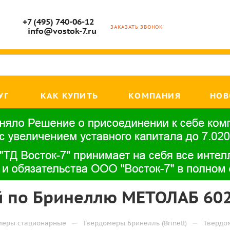
+7 (495) 740-06-12
ЗАКАЗАТЬ ЗВОНОК
info@vostok-7.ru
УГ
КАК КУПИТЬ
КОМПАНИЯ
НОВ
 по Бринеллю МЕТОЛАБ 602
—
—
меры стационарные
Твердомеры Бринелль (Brinell)
Твердо