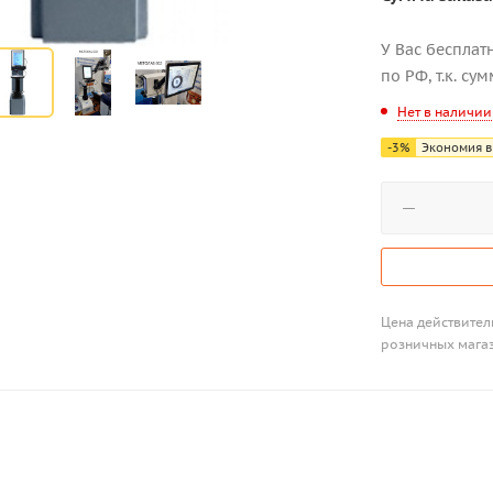
У Вас бесплат
по РФ, т.к. су
Нет в наличии
-
3
%
Экономия в
Цена действитель
розничных мага