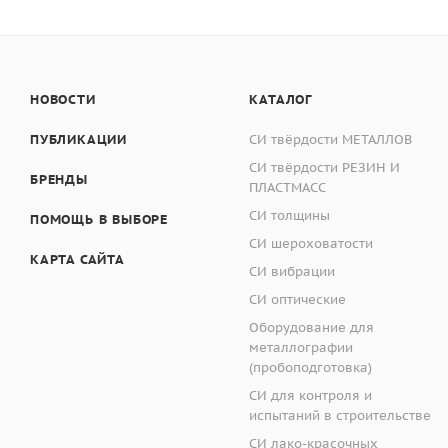
Отображение всей
Наимено
Измерение диамет
Возможность опер
Условия эксплуатац
НОВОСТИ
КАТАЛОГ
-температура окру
Высокая точность
- относительная вл
ПУБЛИКАЦИИ
СИ твёрдости МЕТАЛЛОВ
Автоматическая с
СИ твёрдости РЕЗИН И
Электропитание:
БРЕНДЫ
ПЛАСТМАСС
- напряжение перем
СИ толщины
ПОМОЩЬ В ВЫБОРЕ
- частота переменно
Метрологическая ин
СИ шероховатости
Принцип действия т
КАРТА САЙТА
Масса, кг, не более
СИ вибрации
измерением диаметр
СИ оптические
устройства приложен
Оборудование для
металлографии
Твердомер
МЕТОЛАБ
(пробоподготовка)
СИ для контроля и
Твердомер
МЕТОЛАБ 
испытаний в строительстве
(АСИТ), включающей 
СИ лако-красочных
твердости.