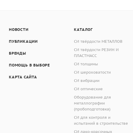
функции;
Преобразование п
Шкалы твердости
Поправка на крив
Простой и интуит
Шкала Супер-Рокве
НОВОСТИ
КАТАЛОГ
Ближайший аналогич
ПУБЛИКАЦИИ
СИ твёрдости МЕТАЛЛОВ
HR15N
СИ твёрдости РЕЗИН И
БРЕНДЫ
ПЛАСТМАСС
HR30N
СИ толщины
ПОМОЩЬ В ВЫБОРЕ
Метрологическая ин
СИ шероховатости
КАРТА САЙТА
СИ вибрации
HR45N
Описание средства 
СИ оптические
Твердомеры предста
Оборудование для
HR30T
металлографии
измерительного блок
(пробоподготовка)
шарикового наконеч
СИ для контроля и
испытаний в строительстве
Твердомеры МЕТОЛ
СИ лако-красочных