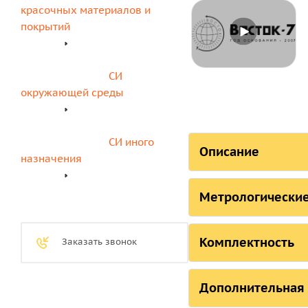
красочных материалов и 
покрытий
СИ 
окружающей среды
СИ иного 
Описание
назначения
СОСТОЯНИЕ
Метрологические
Страна, ответств
Технические
Российская Федер
Роквелла МЕ
Комплектность
Заказать звонок
Российская Федера
Комплектнос
Метрологические ха
Роквеллу МЕ
Дополнительная
Республика Белару