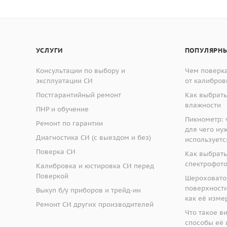
олученных результатов в шкалы Виккерса, Бринелля и Суп
Диапазон измерений твёрдости
Пределы допускаемой 
изну цилиндрических и шарообразных деталей;
ивно понятный интерфейс на русском языке.
лла для твердомеров МЕТОЛАБ 202, МЕТОЛАБ 301
УСЛУГИ
ПОПУЛЯРНЫ
ный прибор производства "Восток-7" - модель:
ТР
Консультации по выбору и
Чем поверка
от 70 HR15N до 94 HR15N
±1,0 HR15N
эксплуатации СИ
от калибров
от 40 HR30N до 76 HR30N
±2,0 HR30N
Постгарантийный ремонт
Как выбрать
влажности
ПНР и обучение
формация.
от 76 HR30N до 86 HR30N
±1,0 HR30N
Пикнометр: ч
Ремонт по гарантии
для чего ну
Диагностика СИ (с выездом и без)
используетс
от 40 HR45N до 78 HR45N
±2,0 HR45N
измерений:
Поверка СИ
Как выбрать
от 45 HR30T до 70 HR30T
±3,0 HR30T
спектрофот
вляют собой стационарные средства измерений, состоящие
Калибровка и юстировка СИ перед
Поверкой
а. Принцип действия твердомеров основан на статическом
Шероховато
от 70 HR30T до 82 HR30T
±2,0 HR30T
поверхности:
ников с последующим измерением глубины внедрения нак
Выкуп б/у приборов и трейд-ин
как её изме
Ремонт СИ других производителей
Что такое в
АБ 100, МЕТОЛАБ 101, МЕТОЛАБ 301 – аналоговые приборы
способы её 