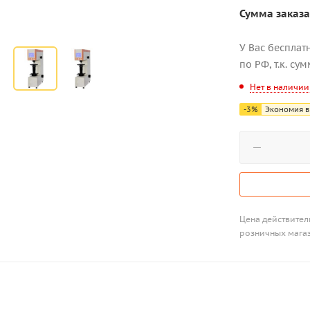
Сумма заказа
У Вас бесплат
по РФ, т.к. су
Нет в наличии
-
3
%
Экономия в
Цена действитель
розничных мага