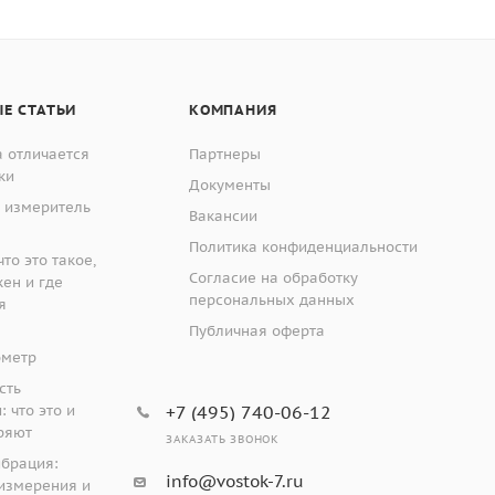
ер-Роквелла;
абсолютной погрешности твердомеров
Е СТАТЬИ
КОМПАНИЯ
 отличается
Партнеры
ки
Документы
 измеритель
Вакансии
Политика конфиденциальности
то это такое,
Согласие на обработку
жен и где
персональных данных
я
Публичная оферта
ометр
 из устройства приложения нагрузки и
 вдавливании алмазного конусного или стального
сть
 что это и
+7 (495) 740-06-12
онечника.
ряют
ЗАКАЗАТЬ ЗВОНОК
ибрация:
, оснащенные индикатором часового типа.
info@vostok-7.ru
измерения и