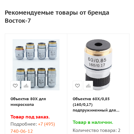
Объектив
40х/0,65 подпружиненный
Рекомендуемые товары от бренда
60Х/0,85 подпружиненный
Тубус пластиковый
Восток-7
По заказу возможна поставка объектива любого
типа из вышеприведённого перечня.
Маркировка объективов, ссылки:
1
;
2
;
3
;
4
;
Объектив 80X для
Объектив 60X/0,85
микроскопа
(160/0,17)
подпружиненный для
микроскопа
Товар под заказ.
Товар в наличии.
Подробнее:
+7 (495)
Количество товара: 2
740-06-12