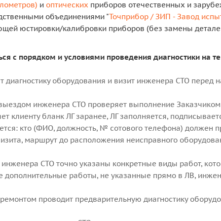
лометров)
и
оптических
приборов отечественных и зарубежн
дственными объединениями "
Точприбор / ЗИП - Завод исп
щей юстировки/калибровки приборов (без замены детале
ся с порядком и условиями проведения диагностики на те
т диагностику оборудования и визит инженера СТО перед н
выездом инженера СТО проверяет выполнение Заказчиком т
ет клиенту бланк ЛГ заранее, ЛГ заполняется, подписывае
вается: кто (ФИО, должность, № сотового телефона) должен 
изита, маршрут до расположения неисправного оборудован
) инженера СТО точно указаны конкретные виды работ, ко
 дополнительные работы, не указанные прямо в ЛВ, инжен
ремонтом проводит предварительную диагностику оборудо