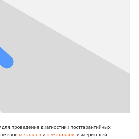
у для проведения диагностики постгарантийных
рдомеров
металлов
и
неметаллов
, измерителей