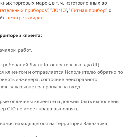
ых торговых марок, в т. ч. изготовленных во
ытательных приборов
", "
ЛОМО
", "
Литмашприбор
", с
й) -
смотреть видео
.
рритории клиента:
ачалом работ.
ребований Листа Готовности к выезду (ЛГ)
тся клиентом и отправляется Исполнителю обратно по
принять инженера, состояние неисправного
ия, заказывается пропуск на вход.
торые оплачены клиентом и должны быть выполнены
ер СТО не имеет права выполнять.
вания находящегося на территории Заказчика.