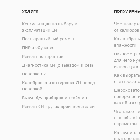
УСЛУГИ
ПОПУЛЯРНЫ
Консультации по выбору и
Чем поверка
эксплуатации СИ
от калибров
Постгарантийный ремонт
Как выбрать
влажности
ПНР и обучение
Пикнометр: ч
Ремонт по гарантии
для чего ну
Диагностика СИ (с выездом и без)
используетс
Поверка СИ
Как выбрать
спектрофот
Калибровка и юстировка СИ перед
Поверкой
Шероховато
поверхности:
Выкуп б/у приборов и трейд-ин
как её изме
Ремонт СИ других производителей
Что такое в
способы её 
параметры
Как купить 
в Казахстане