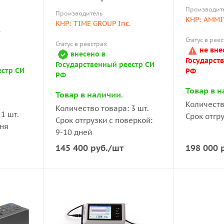
Производит
Производитель
КНР: AMMI
КНР: TIME GROUP Inc.
.
Статус в рее
Статус в реестрах
не вне
внесено в
Государст
Государственный реестр СИ
естр СИ
РФ
РФ
Товар в н
Товар в наличии.
Количеств
Количество товара: 3 шт.
1 шт.
Срок отгру
Срок отгрузки с поверкой:
дня
9-10 дней
198 000
р
145 400
руб.
/шт