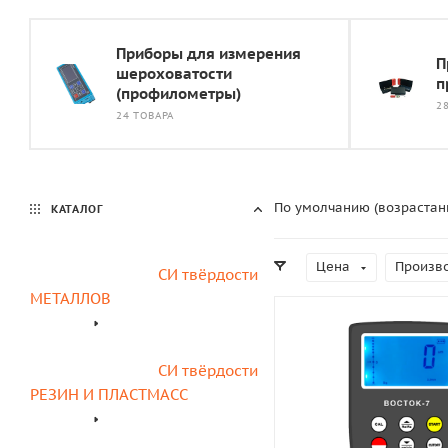
Приборы для измерения
П
шероховатости
п
(профилометры)
2
24 ТОВАРА
По умолчанию (возрастан
КАТАЛОГ
Цена
Произв
СИ твёрдости 
МЕТАЛЛОВ
СИ твёрдости 
РЕЗИН И ПЛАСТМАСС