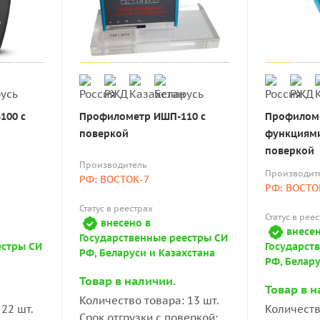
Профилометр ИШП-110 с
Профиломе
поверкой
функциями
поверкой
Производитель
Производит
РФ: ВОСТОК-7
РФ: ВОСТО
Статус в реестрах
Статус в рее
внесено в
внесен
Государственные реестры СИ
естры СИ
Государст
РФ, Беларуси и Казахстана
РФ, Белару
Товар в наличии.
Товар в н
Количество товара: 13 шт.
22 шт.
Количеств
Срок отгрузки с поверкой: