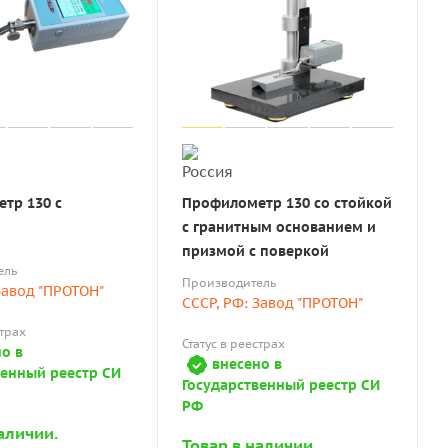
тр 130 с
Профилометр 130 со стойкой
с гранитным основанием и
призмой с поверкой
ель
Производитель
Завод "ПРОТОН"
СССР, РФ: Завод "ПРОТОН"
страх
Статус в реестрах
о в
внесено в
венный реестр СИ
Государственный реестр СИ
РФ
аличии.
Товар в наличии.