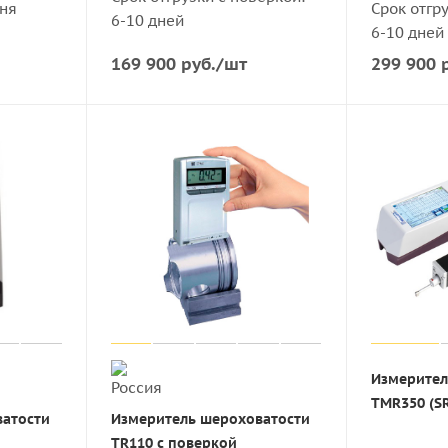
дня
Срок отгр
6-10 дней
6-10 дней
169 900
руб.
/шт
299 900
р
Измерител
TMR350 (S
ватости
Измеритель шероховатости
й
TR110 с поверкой