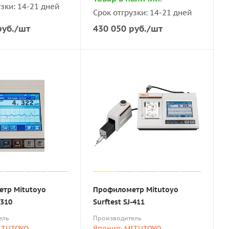
зки: 14-21 дней
Срок отгрузки: 14-21 дней
уб.
/шт
430 050
руб.
/шт
тр Mitutoyo
Профилометр Mitutoyo
-310
Surftest SJ-411
ель
Производитель
ITUTOYO
Япония: MITUTOYO