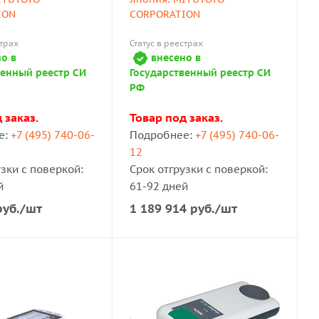
ION
CORPORATION
страх
Статус в реестрах
о в
внесено в
венный реестр СИ
Государственный реестр СИ
РФ
 заказ.
Товар под заказ.
е:
+7 (495) 740-06-
Подробнее:
+7 (495) 740-06-
12
узки с поверкой:
Срок отгрузки с поверкой:
й
61-92 дней
уб.
/шт
1 189 914
руб.
/шт