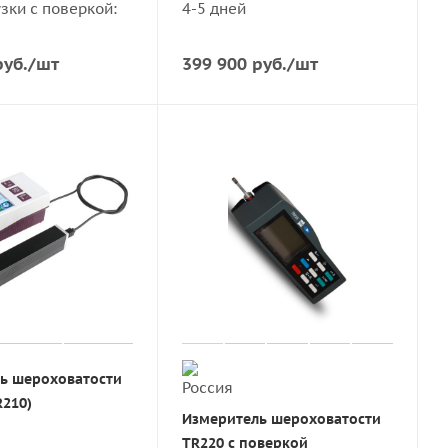
узки с поверкой:
4-5 дней
уб.
/шт
399 900
руб.
/шт
ь шероховатости
R210)
Измеритель шероховатости
TR220 с поверкой