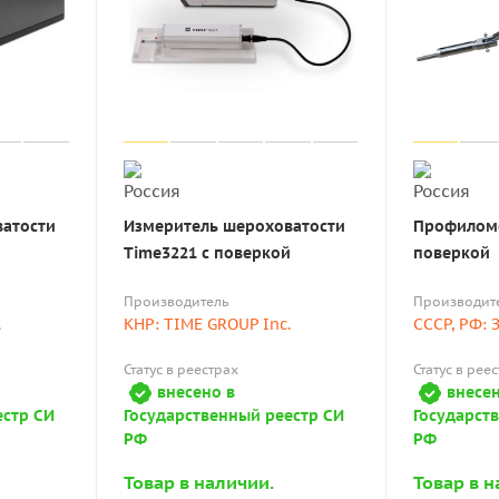
ватости
Измеритель шероховатости
Профиломе
Time3221 с поверкой
поверкой
Производитель
Производит
.
КНР: TIME GROUP Inc.
СССР, РФ: 
Статус в реестрах
Статус в рее
внесено в
внесен
естр СИ
Государственный реестр СИ
Государст
РФ
РФ
Товар в наличии.
Товар в н