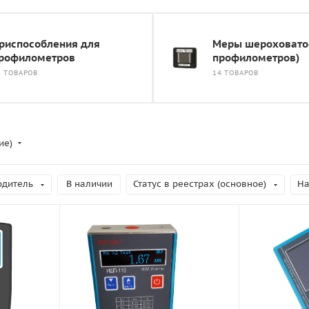
риспособления для
Меры шероховатос
рофилометров
профилометров)
8 ТОВАРОВ
14 ТОВАРОВ
ие)
одитель
В наличии
Статус в реестрах (основное)
На