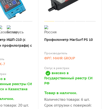
тр ИШП-210 (с
Профилометр MarSurf PS 10
 профилографа) с
Производитель
ФРГ: MAHR GROUP
ель
К-7
Статус в реестрах
внесено в
страх
Государственный реестр СИ
о в
РФ
венные реестры СИ
си и Казахстана
Товар в наличии.
аличии.
Количество товара: 6 шт.
о товара: 20 шт.
Срок отгрузки с поверкой: