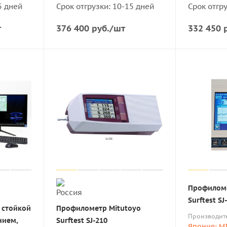
5 дней
Срок отгрузки: 10-15 дней
Срок отгру
т
376 400
руб.
/шт
332 450
р
Профиломе
Surftest SJ
 стойкой
Профилометр Mitutoyo
Производит
нием,
Surftest SJ-210
Япония: M