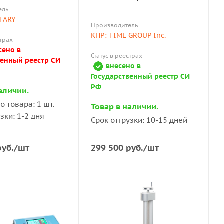
ель
TARY
Производитель
КНР: TIME GROUP Inc.
страх
сено в
Статус в реестрах
венный реестр СИ
внесено в
Государственный реестр СИ
РФ
аличии.
о товара: 1 шт.
Товар в наличии.
зки: 1-2 дня
Срок отгрузки: 10-15 дней
уб.
/шт
299 500
руб.
/шт