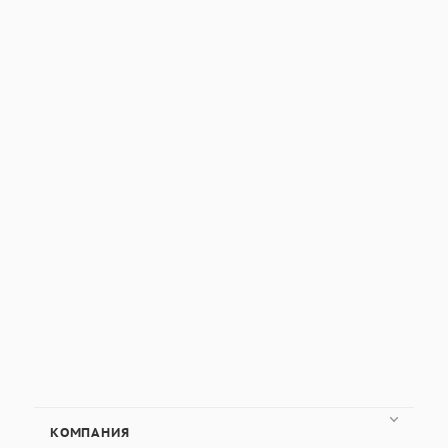
территории России и в другие страны.
КОМПАНИЯ