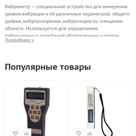
Виброметр — специальное устройство для измерения
уровня вибрации и её различных параметров: общего
уровня, виброускорения, виброскорости, смещения
объекта. Используется для определения
вибрационных колебаний оборудования и других
объектов.
Виды виброметров
Популярные товары
Выпускается несколько типов виброизмерительных
приборов в зависимости от устройства и принципа
действия:
Пьезоэлектрические. Оборудованы щупом и
пьезоэлектрическим телом. При соприкосновении
щупа с объектом вибрации вызывают поляризацию
диэлектрика. Это формирует электрический сигнал:
данные выводятся на монитор прибора.