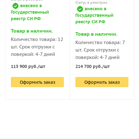
Статус в реестрах
устройства или транспортного средства.
внесено в
внесено в
Государственный
Государственный
реестр СИ РФ
Как выбрать виброметр
реестр СИ РФ
Товар в наличии.
Товар в наличии.
Количество товара: 12
При выборе измерителя вибрации эксперты компании
Количество товара: 7
шт. Срок отгрузки с
«Восток-7» рекомендуют учитывать:
шт. Срок отгрузки с
поверкой: 4-7 дней
поверкой: 4-7 дней
Параметры замеров: амплитуду и период
113 900
руб.
/шт
214 700
руб.
/шт
колебаний, частоту, скорость, ускорение и т. д.
Рабочий диапазон частот. Диапазон указывается в
Оформить заказ
Оформить заказ
документации к прибору для каждого показателя
измерений: амплитуды, виброускорения и т. д. К
примеру, для показателя «общий уровень
вибрации» диапазон может варьироваться от
низкого в 10 Гц до высокого в 100 Гц. Это важно
учитывать, ориентируясь на степень вибрации
объекта, который предстоит обследовать.