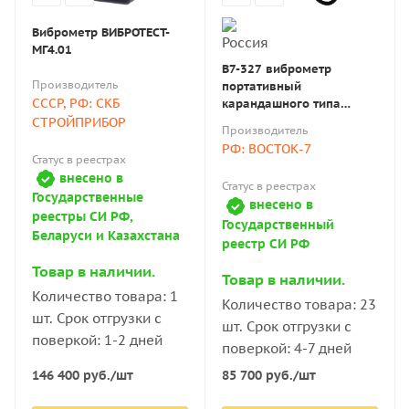
Оптические. Оснащены лазером. Световая волна
Виброметр ВИБРОТЕСТ-
отражается от объекта и воспринимается
МГ4.01
В7-327 виброметр
оптическим приёмником. Полученные данные
Производитель
портативный
преобразуются в цифровой сигнал: он
СССР, РФ: СКБ
карандашного типа
отображается на дисплее анализатора.
(виброручка) с поверкой
СТРОЙПРИБОР
Производитель
Преимущество этого типа виброметров —
РФ: ВОСТОК-7
возможность измерять вибрацию без контакта с
Статус в реестрах
внесено в
объектом.
Статус в реестрах
Государственные
внесено в
Индукционные. Действие основано на изменении
реестры СИ РФ,
Государственный
параметров магнитного поля, которое происходит
Беларуси и Казахстана
реестр СИ РФ
под влиянием индукционных токов Фуко. Вибрация
Товар в наличии.
фиксируется датчиком и трансформируется в
Товар в наличии.
Количество товара: 1
электрический сигнал. Индукционные анализаторы
Количество товара: 23
шт. Срок отгрузки с
работают бесконтактно.
шт. Срок отгрузки с
поверкой: 1-2 дней
поверкой: 4-7 дней
По показателю мобильности виброметры бывают
146 400
руб.
/шт
85 700
руб.
/шт
портативными и стационарными.