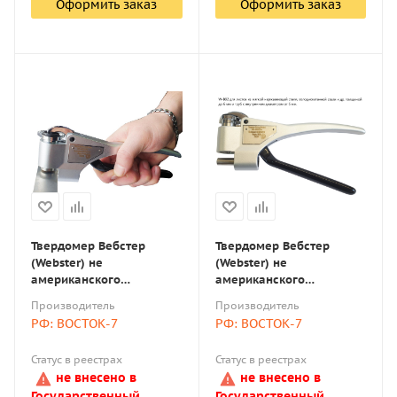
Оформить заказ
Оформить заказ
Твердомер Вебстер
Твердомер Вебстер
(Webster) не
(Webster) не
американского
американского
производства W-BB75b
производства W-B92 для
Производитель
Производитель
для медных листов
листов из мягкой
РФ: ВОСТОК-7
РФ: ВОСТОК-7
толщиной до 8 мм и труб
нержавеющей стали,
с внутренним диаметром
холоднокатанной стали и
Статус в реестрах
Статус в реестрах
от 6 мм
др. толщиной до 6 мм
не внесено в
не внесено в
Государственный
Государственный