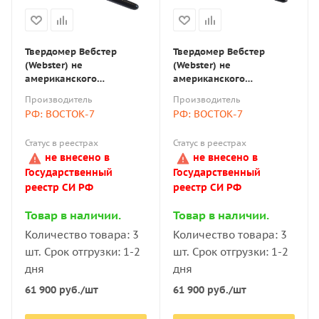
Твердомер Вебстер
Твердомер Вебстер
(Webster) не
(Webster) не
американского
американского
производства W-B92 для
производства W-20 для
Производитель
Производитель
листов из мягкой
алюминиевых профилей
РФ: ВОСТОК-7
РФ: ВОСТОК-7
нержавеющей стали,
толщиной до 6 мм и труб
холоднокатанной стали и
с внутренним диаметром
Статус в реестрах
Статус в реестрах
др. толщиной до 6 мм
от 10 мм
не внесено в
не внесено в
Государственный
Государственный
реестр СИ РФ
реестр СИ РФ
Товар в наличии.
Товар в наличии.
Количество товара: 3
Количество товара: 3
шт. Срок отгрузки: 1-2
шт. Срок отгрузки: 1-2
дня
дня
61 900
руб.
/шт
61 900
руб.
/шт