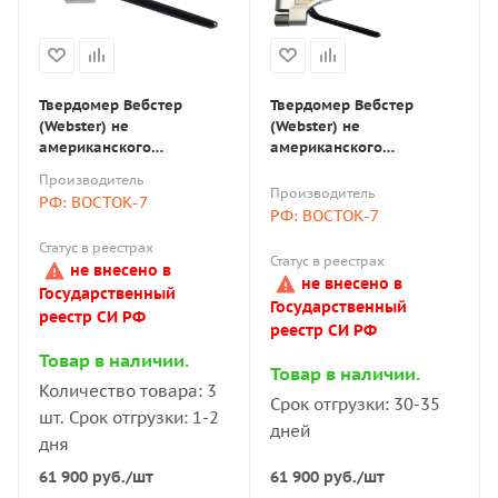
Твердомер Вебстер
Твердомер Вебстер
(Webster) не
(Webster) не
американского
американского
производства W-20 для
производства W-20a для
Производитель
алюминиевых профилей
алюминиевых профилей
Производитель
РФ: ВОСТОК-7
толщиной до 6 мм и труб
толщиной до 13 мм и
РФ: ВОСТОК-7
с внутренним диаметром
труб с внутренним
Статус в реестрах
от 10 мм
диаметром от 10 мм
Статус в реестрах
не внесено в
не внесено в
Государственный
Государственный
реестр СИ РФ
реестр СИ РФ
Товар в наличии.
Товар в наличии.
Количество товара: 3
Срок отгрузки: 30-35
шт. Срок отгрузки: 1-2
дней
дня
61 900
руб.
/шт
61 900
руб.
/шт