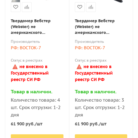
Твердомер Вебстер
Твердомер Вебстер
(Webster) не
(Webster) не
американского
американского
производства W-B75b
производства W-BB75
Производитель
Производитель
для латунных листов
для медных листов
РФ: ВОСТОК-7
РФ: ВОСТОК-7
толщиной до 8 мм и труб
толщиной до 6 мм и труб
с внутренним диаметром
с внутренним диаметром
Статус в реестрах
Статус в реестрах
от 6 мм
от 10 мм
не внесено в
не внесено в
Государственный
Государственный
реестр СИ РФ
реестр СИ РФ
Товар в наличии.
Товар в наличии.
Количество товара: 4
Количество товара: 3
шт. Срок отгрузки: 1-2
шт. Срок отгрузки: 1-2
дня
дня
61 900
руб.
/шт
61 900
руб.
/шт