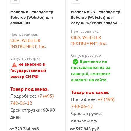
Модель В - твердомер
Модель В-75 - твердомер
Вебстер (Webster) для
Вебстер (Webster) для
алюминия
латуни, жёстких сплавов
алюминия и мягкой
Производитель
стали
Производитель
США: WEBSTER
США: WEBSTER
INSTRUMENT, Inc.
INSTRUMENT, Inc.
Статус в реестрах
Статус в реестрах
Временно не
не внесено в
поставляется из-за
Государственный
санкций, смотрите
реестр СИ РФ
аналоги на сайте
Товар под заказ.
Товар под заказ.
Подробнее:
+7 (495)
Подробнее:
+7 (495)
740-06-12
740-06-12
Срок отгрузки: 60-90
Срок отгрузки:
дней
неизвестен.
от
728 364 руб.
от
517 948 руб.