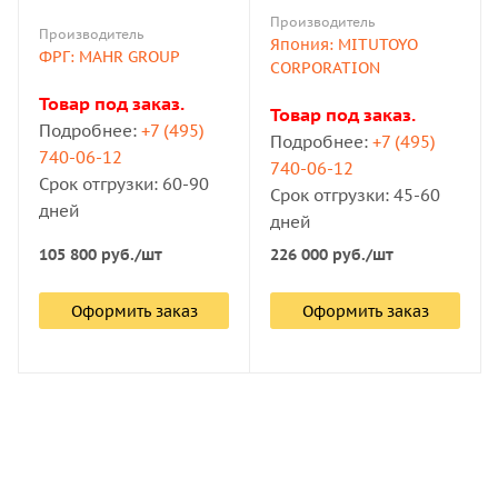
(6910209)
230
Штативы и стойки — виброизолирующие стенды и
Производитель
Производитель
воздушные опоры. Способствуют гашению внешних
Япония: MITUTOYO
ФРГ: MAHR GROUP
CORPORATION
вибраций, которые искажают результаты измерений.
Товар под заказ.
Товар под заказ.
Держатели деталей — V-блоки, призмы, ротационные
Подробнее:
+7 (495)
Подробнее:
+7 (495)
тиски и центрирующие опоры. Обеспечивают
740-06-12
740-06-12
надёжную фиксацию деталей сложной формы во
Срок отгрузки: 60-90
Срок отгрузки: 45-60
время измерения.
дней
дней
105 800
руб.
/шт
226 000
руб.
/шт
Калибровочные эталоны — образцы с
сертифицированным значением шероховатости и
Оформить заказ
Оформить заказ
ступенчатые эталоны.
Вспомогательная оснастка — кабели, модули и
программное обеспечение для автоматизации сбора и
анализа данных.
Оптические решения — активные демпферы и