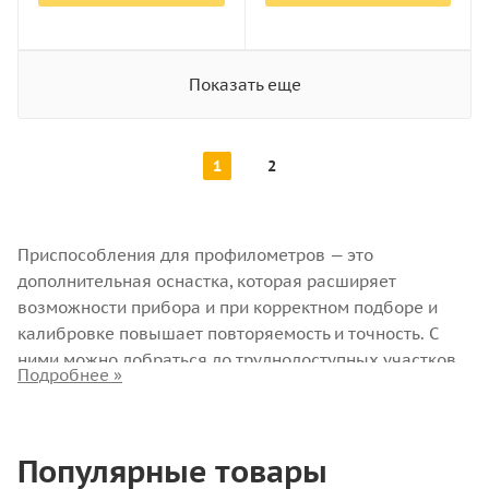
Показать еще
1
2
Приспособления для профилометров — это
дополнительная оснастка, которая расширяет
возможности прибора и при корректном подборе и
калибровке повышает повторяемость и точность. С
ними можно добраться до труднодоступных участков,
снизить влияние внешних вибраций и регулярно
проверять корректность работы датчика.
Популярные товары
Где применяют