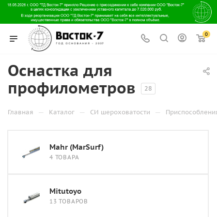
0
Оснастка для
профилометров
28
—
—
—
Главная
Каталог
СИ шероховатости
Приспособлени
Mahr (MarSurf)
4 ТОВАРА
Mitutoyo
13 ТОВАРОВ