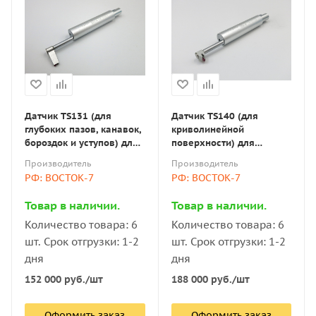
Датчик TS131 (для
Датчик TS140 (для
глубоких пазов, канавок,
криволинейной
бороздок и уступов) для
поверхности) для
измерителей
измерителей
Производитель
Производитель
шероховатости
шероховатости
РФ: ВОСТОК-7
РФ: ВОСТОК-7
ИШП/TR/Time
ИШП/TR/Time
Товар в наличии.
Товар в наличии.
Количество товара: 6
Количество товара: 6
шт. Срок отгрузки: 1-2
шт. Срок отгрузки: 1-2
дня
дня
152 000
руб.
/шт
188 000
руб.
/шт
Оформить заказ
Оформить заказ