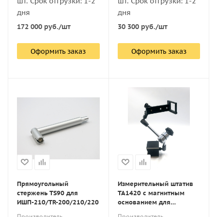
шт. Срок отгрузки: 1-2
шт. Срок отгрузки: 1-2
дня
дня
172 000
руб.
/шт
30 300
руб.
/шт
Оформить заказ
Оформить заказ
Прямоугольный
Измерительный штатив
стержень TS90 для
ТА1420 с магнитным
ИШП-210/TR-200/210/220
основанием для
ИШП-210/TR-200/210/220
Производитель
Производитель