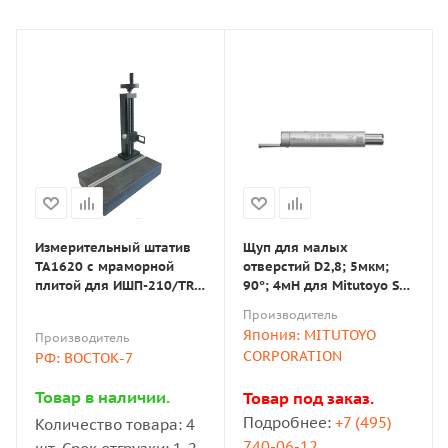
приспособления
Аксессуары для профилометров востребованы в
отраслях, где требуется точный контроль
шероховатости:
Металлообработка — контроль валов и шестерён
на линиях силовых передач и турбин.
Авиакосмическая и автомобильная
Измерительный штатив
Щуп для малых
промышленность — оценка поверхностей трения
ТА1620 с мраморной
отверстий D2,8; 5мкм;
цилиндров и подшипников с виброизолированными
плитой для ИШП-210/TR-
90°; 4мН для Mitutoyo SJ-
стойками.
200/210/220
210 / SJ-310 (178-393)
Производитель
Микроэлектроника и оптика — измерение
Япония: MITUTOYO
Производитель
наношероховатостей с применением специальных
CORPORATION
РФ: ВОСТОК-7
держателей и вакуумных столов.
Товар в наличии.
Товар под заказ.
Литейное производство — контроль хрупких
Подробнее:
+7 (495)
Количество товара: 4
деталей без риска повреждения.
740-06-12