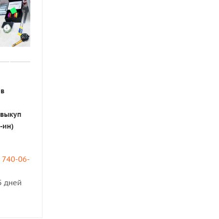
ов
 выкуп
-ин)
) 740-06-
5 дней