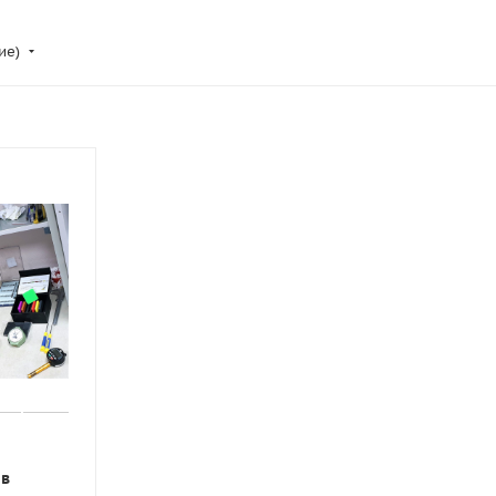
ие)
ов