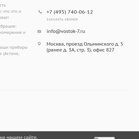
сть
 что это и
+7 (495) 740-06-12
ряют
ЗАКАЗАТЬ ЗВОНОК
ибрация:
info@vostok-7.ru
измерения и
Москва, проезд Ольминского д. 5
наши приборы
(ранее д. 3А, стр. 3), офис 827
 (Астана,
на нашем сайте.