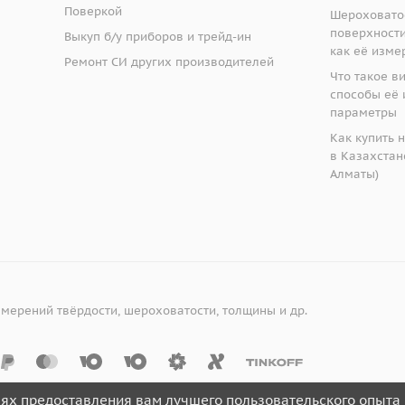
Поверкой
Шероховато
поверхности:
Выкуп б/у приборов и трейд-ин
как её изме
Ремонт СИ других производителей
Что такое в
способы её 
параметры
Как купить 
в Казахстане
Алматы)
змерений твёрдости, шероховатости, толщины и др.
лях предоставления вам лучшего пользовательского опыта 