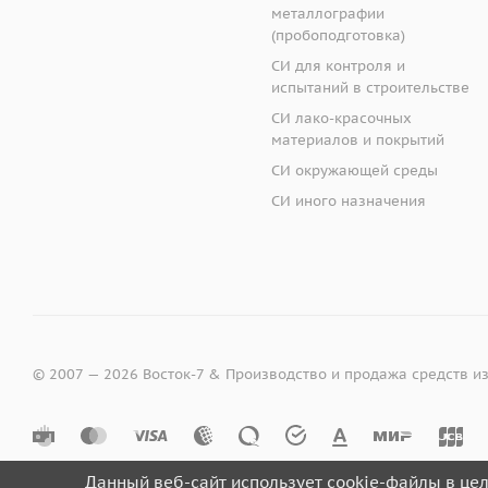
металлографии
(пробоподготовка)
СИ для контроля и
испытаний в строительстве
СИ лако-красочных
материалов и покрытий
СИ окружающей среды
СИ иного назначения
© 2007 — 2026 Восток-7 & Производство и продажа средств и
Данный веб-сайт использует cookie-файлы в це