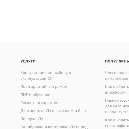
УСЛУГИ
ПОПУЛЯРНЫ
Консультации по выбору и
Чем поверка
эксплуатации СИ
от калибров
Постгарантийный ремонт
Как выбрать
влажности
ПНР и обучение
Пикнометр: ч
Ремонт по гарантии
для чего ну
Диагностика СИ (с выездом и без)
используетс
Поверка СИ
Как выбрать
спектрофот
Калибровка и юстировка СИ перед