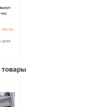
 выкуп
-ин)
) 740-06-
5 дней
 товары