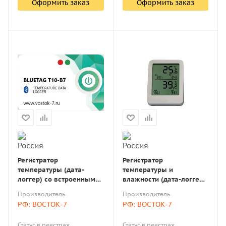
Оформить заказ
Оформить заказ
Регистратор
Регистратор
температуры (дата-
температуры и
логгер) со встроенным
влажности (дата-логгер)
датчиком одноразовый
со встроенным датчиком
Производитель
Производитель
стационарный модель
многоразовый
РФ: ВОСТОК-7
РФ: ВОСТОК-7
BlueTag T10-В7 с
стационарный модель
Bluetooth с поверкой
BlueTag TH20-В7 с
Статус в реестрах
Статус в реестрах