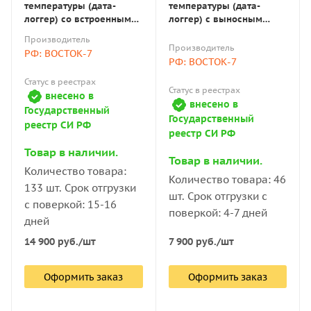
температуры (дата-
температуры (дата-
логгер) со встроенным
логгер) с выносным
датчиком многоразовый
датчиком многоразовый
Производитель
портативный модель
портативный модель
Производитель
РФ: ВОСТОК-7
AtlasLog-IUT-В7 для
AtlasLog-30-В7 с
РФ: ВОСТОК-7
низких t° и сухого льда, с
поверкой
Статус в реестрах
поверкой
Статус в реестрах
внесено в
внесено в
Государственный
Государственный
реестр СИ РФ
реестр СИ РФ
Товар в наличии.
Товар в наличии.
Количество товара:
Количество товара: 46
133 шт. Срок отгрузки
шт. Срок отгрузки с
с поверкой: 15-16
поверкой: 4-7 дней
дней
14 900
руб.
/шт
7 900
руб.
/шт
Оформить заказ
Оформить заказ