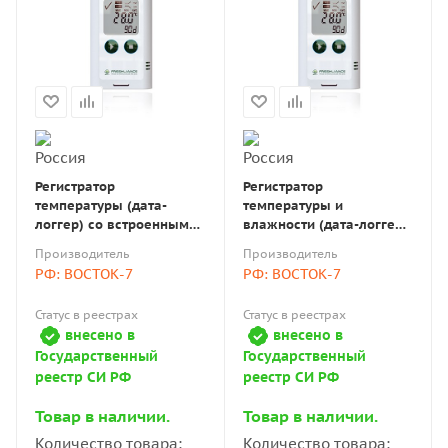
Регистратор
Регистратор
температуры (дата-
температуры и
логгер) со встроенным
влажности (дата-логгер)
датчиком многоразовый
со встроенным датчиком
Производитель
Производитель
портативный модель
многоразовый
РФ: ВОСТОК-7
РФ: ВОСТОК-7
Tagplus T-В7 с поверкой
портативный модель
Tagplus TН-В7 с поверкой
Статус в реестрах
Статус в реестрах
внесено в
внесено в
Государственный
Государственный
реестр СИ РФ
реестр СИ РФ
Товар в наличии.
Товар в наличии.
Количество товара:
Количество товара: