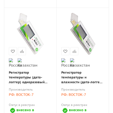
Регистратор
Регистратор
температуры (дата-
температуры и
логгер) одноразовый
влажности (дата-логгер)
модель FreshTag 10T-В7 с
одноразовый модель
Производитель
Производитель
поверкой
FreshTag 10TН-В7 с
РФ: ВОСТОК-7
РФ: ВОСТОК-7
поверкой
Статус в реестрах
Статус в реестрах
внесено в
внесено в