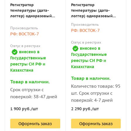
Регистратор
Регистратор
температуры (дата-
температуры (дата-
логгер) одноразовый
логгер) одноразовый
модель FreshTag 1-В7 с
модель FreshTag 1D-В7 с
Производитель
поверкой
поверкой
Производитель
РФ: ВОСТОК-7
РФ: ВОСТОК-7
Статус в реестрах
Статус в реестрах
внесено в
внесено в
Государственные
Государственные
реестры СИ РФ и
реестры СИ РФ и
Казахстана
Казахстана
Товар в наличии.
Товар в наличии.
Количество товара: 95
Срок отгрузки с
шт. Срок отгрузки с
поверкой: 38-47 дней
поверкой: 4-7 дней
1 900
руб.
/шт
2 290
руб.
/шт
Оформить заказ
Оформить заказ