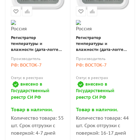
Регистратор
Регистратор
температуры и
температуры и
влажности (дата-логгер)
влажности (дата-логгер)
многоразовый
многоразовый
Производитель
Производитель
стационарный модель
стационарный COEUS-UEX
РФ: ВОСТОК-7
РФ: ВОСТОК-7
COEUS-UEX ETU30-В7 с
ETU100-В7 для низких
выносным датчиком с
температур, сухого льда
Статус в реестрах
Статус в реестрах
поверкой
с выносным датчиком
внесено в
внесено в
Государственный
Государственный
реестр СИ РФ
реестр СИ РФ
Товар в наличии.
Товар в наличии.
Количество товара: 55
Количество товара: 44
шт. Срок отгрузки с
шт. Срок отгрузки с
поверкой: 4-7 дней
поверкой: 16-17 дней