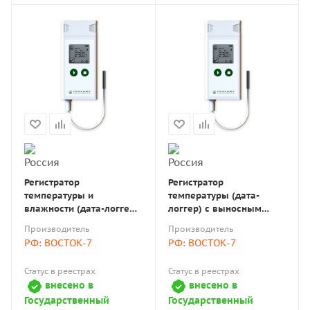
Регистратор
Регистратор
температуры и
температуры (дата-
влажности (дата-логгер)
логгер) с выносным
с выносным датчиком
датчиком многоразовый
Производитель
Производитель
многоразовый
портативный модель
РФ: ВОСТОК-7
РФ: ВОСТОК-7
портативный модель
AtlasLog-60-В7 для
AtlasLog-30-ТН-В7 с
низких t° с поверкой
Статус в реестрах
Статус в реестрах
поверкой
внесено в
внесено в
Государственный
Государственный