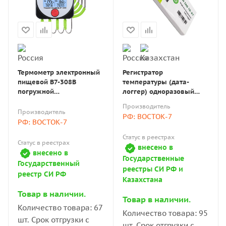
Термометр электронный
Регистратор
пищевой В7-308В
температуры (дата-
погружной
логгер) одноразовый
(проникающий) с
модель FreshTag 1D-В7 с
Производитель
датчиками выносного
поверкой
Производитель
РФ: ВОСТОК-7
исполнения, с Bluetooth и
РФ: ВОСТОК-7
со встроенным магнитом
Статус в реестрах
с поверкой
Статус в реестрах
внесено в
внесено в
Государственные
Государственный
реестры СИ РФ и
реестр СИ РФ
Казахстана
Товар в наличии.
Товар в наличии.
Количество товара: 67
Количество товара: 95
шт. Срок отгрузки с
шт. Срок отгрузки с