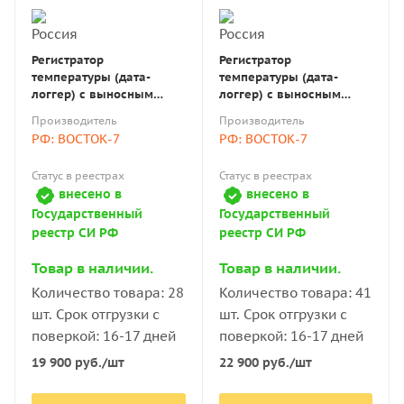
Регистратор
Регистратор
температуры (дата-
температуры (дата-
логгер) с выносным
логгер) с выносным
датчиком многоразовый
датчиком многоразовый
Производитель
Производитель
портативный модель
портативный AtlasLog-
РФ: ВОСТОК-7
РФ: ВОСТОК-7
AtlasLog-90-В7 для
200-В7 для сверхнизких
низких t° с поверкой
t° с поверкой
Статус в реестрах
Статус в реестрах
внесено в
внесено в
Государственный
Государственный
реестр СИ РФ
реестр СИ РФ
Товар в наличии.
Товар в наличии.
Количество товара: 28
Количество товара: 41
шт. Срок отгрузки с
шт. Срок отгрузки с
поверкой: 16-17 дней
поверкой: 16-17 дней
19 900
руб.
/шт
22 900
руб.
/шт