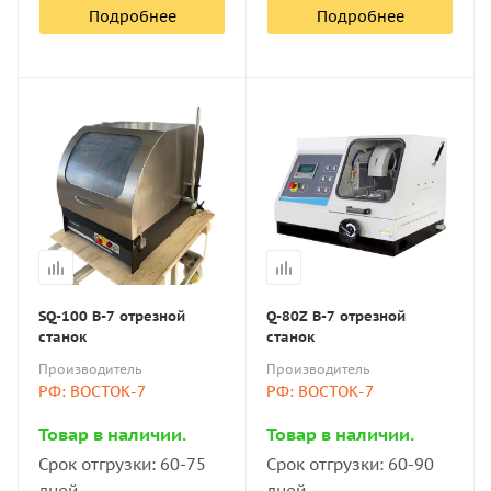
Автоматические модели оснащены
Подробнее
Подробнее
микропроцессорами, которые управляют их
работой: настраивают параметры резки,
регулируют скорость вращения диска. Это ускоряет
процесс и повышает качество обработки образца.
Прецизионные предназначены для работы с
образцами небольших размеров. Обеспечивают
высокую точность позиционирования и качество
реза.
Как правило, ручное и автоматическое управление
совмещаются в одной модели.
SQ-100 В-7 отрезной
Q-80Z B-7 отрезной
станок
станок
Для работы на автоматическом станке оператору не
Производитель
Производитель
РФ: ВОСТОК-7
РФ: ВОСТОК-7
нужны специальные навыки. В ручном важно уметь
настраивать оборудование. Прецизионные модели
Товар в наличии.
Товар в наличии.
требуют максимально точной настройки и
Срок отгрузки: 60-75
Срок отгрузки: 60-90
соответствующей подготовки оператора.
дней
дней