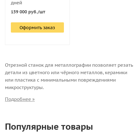
дней
159 000
руб.
/шт
Оформить заказ
Отрезной станок для металлографии позволяет резать
детали из цветного или чёрного металлов, керамики
или пластика с минимальными повреждениями
микроструктуры.
Рабочий инструмент станка — алмазный/из нитрида
бора или абразивный круг (диск). Первый
предназначен для резки неметаллических заготовок,
Популярные товары
второй — образцов из металла.