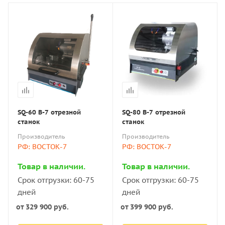
Область применения
Отрезные станки используются в лабораториях в
процессе пробоподготовки образцов для проведения
металлографических исследований. Они также
востребованы на производстве, когда необходимо
изготовить детали с максимальным сохранением
структуры и без «прижогов».
SQ-60 В-7 отрезной
SQ-80 В-7 отрезной
Виды станков
станок
станок
Производитель
Производитель
РФ: ВОСТОК-7
РФ: ВОСТОК-7
В зависимости от режима резки есть три основных
вида оборудования:
Товар в наличии.
Товар в наличии.
Срок отгрузки: 60-75
Срок отгрузки: 60-75
Ручные станки отличаются невысокой ценой. Они
дней
дней
просты в эксплуатации, надёжны и безопасны —
от
329 900 руб.
от
399 900 руб.
есть функция аварийной остановки.