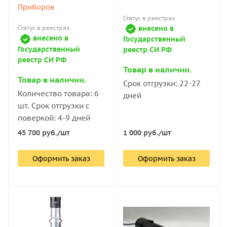
для работы с разными типами металлов и сплавов,
Приборов
включая материалы с тёмной или шероховатой
Статус в реестрах
внесено в
Статус в реестрах
поверхностью.
внесено в
Государственный
Государственный
реестр СИ РФ
Где эти микроскопы
реестр СИ РФ
Товар в наличии.
применяются? (Не только цеха)
Товар в наличии.
Срок отгрузки: 22-27
Область использования намного
Количество товара: 6
дней
шире, чем просто «измерение
шт. Срок отгрузки с
твёрдости».
поверкой: 4-9 дней
45 700
руб.
/шт
1 000
руб.
/шт
Металлургия и машиностроение:
контроль качества
после термической обработки. Например, если после
Оформить заказ
Оформить заказ
закалки и отпуска стали 40Х твёрдость по Бринеллю
должна составлять 217–248 HB, оператор с
микроскопом МПБ-2 за 15 секунд определяет, ушла ли
деталь в брак.
Нефтегазовый сектор: оценка состояния металла