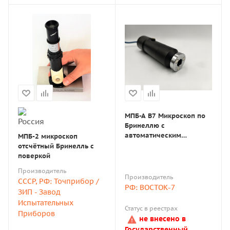
МПБ-А В7 Микроскоп по
Бринеллю с
автоматическим
МПБ-2 микроскоп
измерением твёрдости и
отсчётный Бринелль с
подключением к
поверкой
компьютеру
Производитель
Производитель
СССР, РФ: Точприбор /
РФ: ВОСТОК-7
ЗИП - Завод
Испытательных
Статус в реестрах
Приборов
не внесено в
Государственный