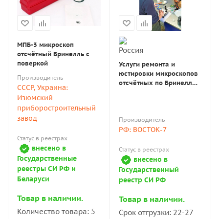
МПБ-3 микроскоп
отсчётный Бринелль с
поверкой
Услуги ремонта и
юстировки микроскопов
Производитель
отсчётных по Бринеллю
СССР, Украина:
МПБ-2, МПБ-3 и др.
Изюмский
приборостроительный
завод
Производитель
РФ: ВОСТОК-7
Статус в реестрах
внесено в
Статус в реестрах
Государственные
внесено в
реестры СИ РФ и
Государственный
Беларуси
реестр СИ РФ
Товар в наличии.
Товар в наличии.
Количество товара: 5
Срок отгрузки: 22-27