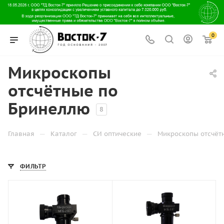
0
Микроскопы
отсчётные по
Бринеллю
8
—
—
—
Главная
Каталог
СИ оптические
Микроскопы отсчёт
ФИЛЬТР