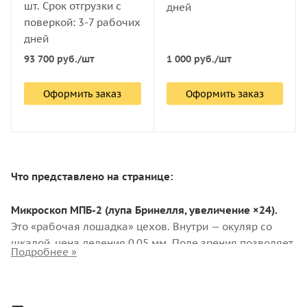
шт. Срок отгрузки с
дней
поверкой: 3-7 рабочих
дней
93 700
руб.
/шт
1 000
руб.
/шт
Оформить заказ
Оформить заказ
Что представлено на странице:
Микроскоп МПБ-2 (лупа Бринелля, увеличение ×24).
Это «рабочая лошадка» цехов. Внутри — окуляр со
шкалой, цена деления 0,05 мм. Поле зрения позволяет
измерять отпечатки диаметром от 0 до 6,5 мм. Для
большинства конструкционных сталей (нагрузки 3000
кгс, шарик 10 мм) этого более чем достаточно..