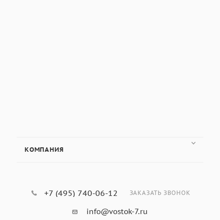
внесён в Госреестр средств измерений (если требуется
для официальных испытаний) и имеет свидетельство
поверки.
Эргономика и дополнительные аксессуары:
наличие
сменных объективов, защитных стёкол, кейса для
транспортировки и удобной подставки может
существенно упростить эксплуатацию.
Что такое метод Бринелля
простыми словами.
КОМПАНИЯ
Представьте, что вы давите шариком на кусок
пластилина — остаётся ямка. По размеру этой ямки
можно понять, насколько пластилин «твёрдый». В
металлургии делают то же самое, только с металлом и
+7 (495) 740-06-12
ЗАКАЗАТЬ ЗВОНОК
очень точно. Микроскоп нужен, чтобы разглядеть края
этой ямки и измерить её размер с точностью до долей
info@vostok-7.ru