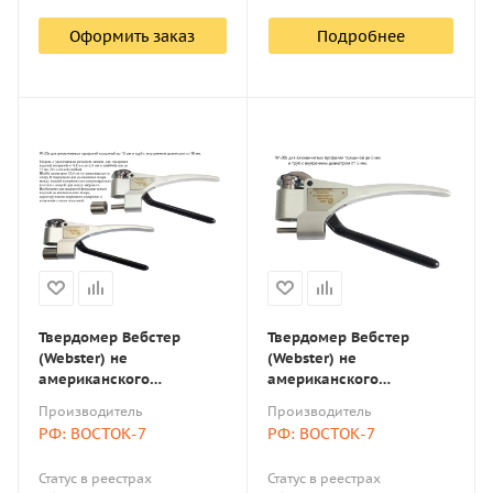
Оформить заказ
Подробнее
Твердомер Вебстер
Твердомер Вебстер
(Webster) не
(Webster) не
американского
американского
производства W-20a для
производства W-20b для
Производитель
Производитель
алюминиевых профилей
алюминиевых профилей
РФ: ВОСТОК-7
РФ: ВОСТОК-7
толщиной до 13 мм и
толщиной до 8 мм и труб
труб с внутренним
с внутренним диаметром
Статус в реестрах
Статус в реестрах
диаметром от 10 мм
от 6 мм