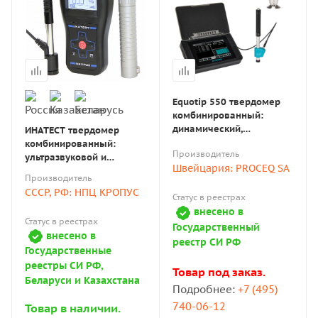
Equotip 550 твердомер
комбинированный:
динамический,
ИНАТЕСТ твердомер
ультразвуковой и
комбинированный:
Производитель
статический по Rockwell
ультразвуковой и
Швейцария: PROCEQ SA
(на выбор)
динамический
Производитель
СССР, РФ: НПЦ КРОПУС
Статус в реестрах
внесено в
Статус в реестрах
Государственный
внесено в
реестр СИ РФ
Государственные
реестры СИ РФ,
Товар под заказ.
Беларуси и Казахстана
Подробнее:
+7 (495)
740-06-12
Товар в наличии.