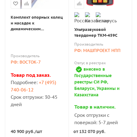
Комплект опорных колец
и насадок к
динамическим
Ультразвуковой
твердомерам для
твердомер ТКМ-459C
изогнутых поверхностей
Производитель
РФ: МАШПРОЕКТ НПП
Производитель
РФ: ВОСТОК-7
Статус в реестрах
внесено в
Товар под заказ.
Государственные
реестры СИ РФ,
Подробнее:
+7 (495)
Беларуси, Украины и
740-06-12
Казахстана
Срок отгрузки: 30-45
дней
Товар в наличии.
Срок отгрузки с
поверкой: 5-7 дней
40 900
руб.
/шт
от
132 070 руб.