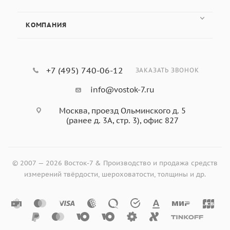
части и комплектующие к ним.
КОМПАНИЯ
Выбирайте подходящую модель на сайте и оставляйте
заявку.
+7 (495) 740-06-12
ЗАКАЗАТЬ ЗВОНОК
info@vostok-7.ru
Москва, проезд Ольминского д. 5
(ранее д. 3А, стр. 3), офис 827
© 2007 — 2026 Восток-7 & Производство и продажа средств
измерений твёрдости, шероховатости, толщины и др.