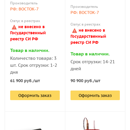
производства W-20 для
производства 934-1 с
Производитель
алюминиевых профилей
аналоговым
Производитель
РФ: ВОСТОК-7
толщиной до 6 мм и труб
индикатором
РФ: ВОСТОК-7
с внутренним диаметром
Статус в реестрах
от 10 мм
Статус в реестрах
не внесено в
не внесено в
Государственный
Государственный
реестр СИ РФ
реестр СИ РФ
Товар в наличии.
Товар в наличии.
Количество товара: 3
Срок отгрузки: 14-21
шт. Срок отгрузки: 1-2
дней
дня
61 900
руб.
/шт
90 900
руб.
/шт
Оформить заказ
Оформить заказ