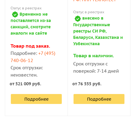
Статус в реестрах
Статус в реестрах
Временно не
В динамических твердомерах твёрдость материала
внесено в
поставляется из-за
определяется по соотношению скоростей падения и
Государственные
санкций, смотрите
реестры СИ РФ,
отскока индентора, оснащённого наконечником из
аналоги на сайте
Беларуси, Казахстана и
твёрдого стального сплава.
Узбекистана
Товар под заказ.
Подробнее:
+7 (495)
К этой группе относятся твердомеры Вебстер —
Товар в наличии.
740-06-12
ручные приборы в виде щипцов, которые сжимают
Срок отгрузки с
Срок отгрузки:
материал, например стенку трубы или другого изделия,
поверкой: 7-14 дней
неизвестен.
лист металла. Другой вид динамического измерителя
— твердомер Баркол, оснащённый рычагом, который
от
521 009 руб.
от
76 555 руб.
приводит в движение головку с индентором.
Подробнее
Подробнее
Сфера применения
Переносные измерители востребованы в ситуациях,
когда использовать для контроля стационарное