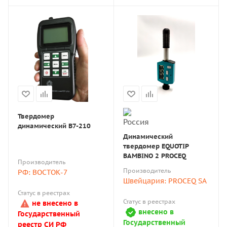
Твердомер
динамический В7-210
Динамический
твердомер EQUOTIP
BAMBINO 2 PROCEQ
Производитель
Производитель
РФ: ВОСТОК-7
Швейцария: PROCEQ SA
Статус в реестрах
Статус в реестрах
не внесено в
внесено в
Государственный
Государственный
реестр СИ РФ