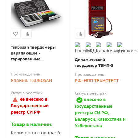
Tsubosan твердомеры
царапающие -
тарированные
Динамический
напильники (комплект из
твердомер ТЭМП-3
6 шт)
Производитель
Производитель
Япония: TSUBOSAN
РФ: НПП ТЕХНОТЕСТ
Статус в реестрах
Статус в реестрах
не внесено в
внесено в
Государственный
Государственные
реестр СИ РФ
реестры СИ РФ,
Беларуси, Казахстана и
Товар в наличии.
Узбекистана
Количество товара: 6
Товар в наличии.