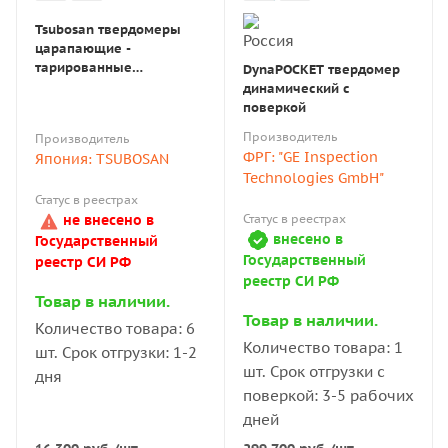
Также пользователи могут самостоятельно делать
Tsubosan твердомеры
калибровку оборудования и сбрасывать настройки.
царапающие -
тарированные
DynaPOCKET твердомер
напильники (комплект из
Принцип действия
динамический с
6 шт)
поверкой
Производитель
Производитель
Все твердомеры для металла работают по одному
ФРГ: "GE Inspection
Япония: TSUBOSAN
принципу — на материал оказывается давление. Для
Technologies GmbH"
этого используется индентор — стальной
Статус в реестрах
Статус в реестрах
не внесено в
твердосплавный шарик или алмазная пирамида. От
внесено в
Государственный
его вида и способа измерения глубины отпечатка
Государственный
реестр СИ РФ
зависит тип измерителя:
реестр СИ РФ
Товар в наличии.
Твердомеры Бринелля и Шора предназначены для
Товар в наличии.
Количество товара: 6
контроля твёрдости мягких материалов. Методы
Количество товара: 1
шт. Срок отгрузки: 1-2
Бринелля и Шора несколько различаются.
шт. Срок отгрузки с
дня
поверкой: 3-5 рабочих
Твердомеры Роквелла и Супер-Роквелла — для
дней
среднетвердых.