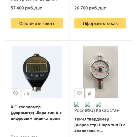
26 700
руб.
/шт
57 400
руб.
/шт
Оформить заказ
Оформить заказ
X.F. твердомер
(дюрометр) Шора тип А с
цифровым индикатором
ТВР-D твердомер
(дюрометр) Шора тип D с
аналоговым
индикатором с поверкой
Производитель