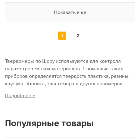
Показать еще
1
2
Твердомеры по Шору используются для контроля
параметров мягких материалов. С помощью таких
приборов определяется твёрдость пластика, резины,
каучука, эбонита, эластомера и других полимеров.
Другое название таких устройств — дюрометры.
Принцип действия
Популярные товары
Твёрдость материала по методу Шора измеряется