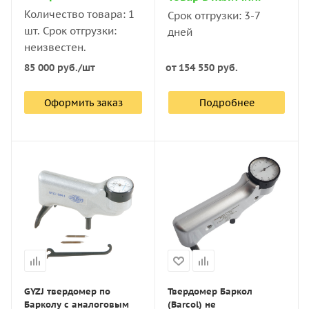
для неразрушимого контроля:
Количество товара: 1
Срок отгрузки: 3-7
шт. Срок отгрузки:
дней
А — для измерения твёрдости мягких материалов —
неизвестен.
мягкой резины, кожи, силикона, воска, полимера.
85 000
руб.
/шт
от
154 550 руб.
D — для контроля параметров материалов с
твёрдыми поверхностями — смолы, жёсткой
Оформить заказ
Подробнее
резины, стекла, термопластика, волокнистых
структур.
С точки зрения габаритов есть стационарные
твердомеры, которые применяются в лабораториях, и
портативные, удобные для использования на
производстве, на стройплощадке и других местах.
Как выбрать твердомер
GYZJ твердомер по
Твердомер Баркол
Прежде чем купить прибор, стоит определиться с его
Барколу с аналоговым
(Barcol) не