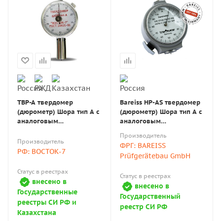
ТВР-А твердомер
Bareiss HP-AS твердомер
(дюрометр) Шора тип А с
(дюрометр) Шора тип А с
аналоговым
аналоговым
индикатором с поверкой
индикатором
Производитель
Производитель
ФРГ: BAREISS
РФ: ВОСТОК-7
Prüfgerätebau GmbH
Статус в реестрах
Статус в реестрах
внесено в
внесено в
Государственные
Государственный
реестры СИ РФ и
реестр СИ РФ
Казахстана