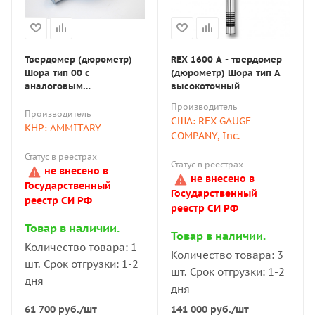
Твердомер (дюрометр)
REX 1600 A - твердомер
Шора тип 00 с
(дюрометр) Шора тип А
аналоговым
высокоточный
индикатором (пр-ва
Производитель
Китай)
Производитель
США: REX GAUGE
КНР: AMMITARY
COMPANY, Inc.
Статус в реестрах
Статус в реестрах
не внесено в
не внесено в
Государственный
Государственный
реестр СИ РФ
реестр СИ РФ
Товар в наличии.
Товар в наличии.
Количество товара: 1
Количество товара: 3
шт. Срок отгрузки: 1-2
шт. Срок отгрузки: 1-2
дня
дня
61 700
руб.
/шт
141 000
руб.
/шт