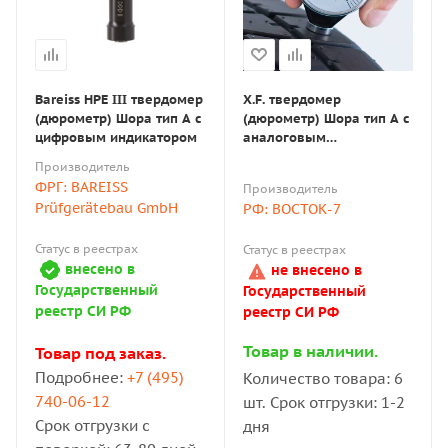
Bareiss HPE III твердомер
X.F. твердомер
(дюрометр) Шора тип А с
(дюрометр) Шора тип А с
цифровым индикатором
аналоговым
индикатором
Производитель
ФРГ: BAREISS
Производитель
Prüfgerätebau GmbH
РФ: ВОСТОК-7
Статус в реестрах
Статус в реестрах
внесено в
не внесено в
Государственный
Государственный
реестр СИ РФ
реестр СИ РФ
Товар в наличии.
Товар под заказ.
Подробнее:
+7 (495)
Количество товара: 6
740-06-12
шт. Срок отгрузки: 1-2
Срок отгрузки с
дня