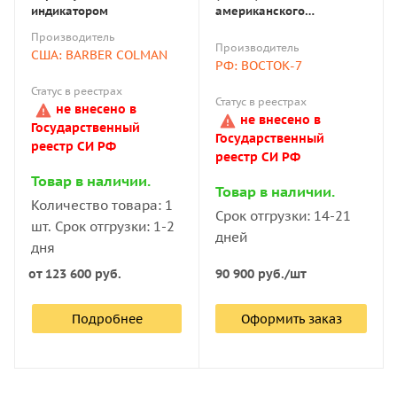
основными характеристиками:
индикатором
американского
производства 934-1 с
Производитель
Способ отражения данных: на механической шкале
аналоговым
Производитель
США: BARBER COLMAN
индикатором
РФ: ВОСТОК-7
или цифровом ЖК-мониторе.
Статус в реестрах
Управление: кнопочное (механические модели) или
Статус в реестрах
не внесено в
с помощью клавиш (электронные твердомеры).
не внесено в
Государственный
Государственный
Диапазон измерений: от 0 до 100.
реестр СИ РФ
реестр СИ РФ
Дополнительные опции: штатив, меры твёрдости и
Товар в наличии.
Товар в наличии.
другие.
Количество товара: 1
Срок отгрузки: 14-21
Цена устройства зависит от функциональных
шт. Срок отгрузки: 1-2
дней
возможностей прибора, ценовой политики
дня
производителя и других факторов.
от
123 600 руб.
90 900
руб.
/шт
Компания «Восток-7» предлагает дюрометры
Подробнее
Оформить заказ
известных марок и комплектующие к ним — штативы,
меры твёрдости и запасные части. На каждое изделие
даётся гарантия изготовителя. Доставка заказов