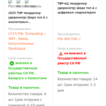
ТВР-AЦ твердомер
(дюрометр) Шора тип А с
цифровым индикатором
2033 ТИР твердомер
(дюрометр) Шора тип А с
аналоговым
индикатором с поверкой
Производитель
СССР, РФ: Точприбор /
Производитель
ЗИП - Завод
РФ: ВОСТОК-7
Испытательных
Приборов
Статус в реестрах
не внесено в
Государственный
Статус в реестрах
внесено в
реестр СИ РФ
Государственные
Товар в наличии.
реестры СИ РФ,
Беларуси и Казахстана
Количество товара: 14
шт. Срок отгрузки: 1-2
Товар в наличии.
дня
Количество товара: 4
шт. Срок отгрузки с
поверкой: 6-10 дней