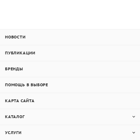
осуществляется из Москвы по территории России,
Беларуси, Казахстана и других стран. Также
предлагаем услуги ремонта, юстировки и поверки
твердомеров с выездом по Москве и Подмосковью.
НОВОСТИ
Обращайтесь к менеджеру за консультацией по
выбору оборудования или оставляйте заявку на сайте.
ПУБЛИКАЦИИ
БРЕНДЫ
ПОМОЩЬ В ВЫБОРЕ
КАРТА САЙТА
КАТАЛОГ
УСЛУГИ