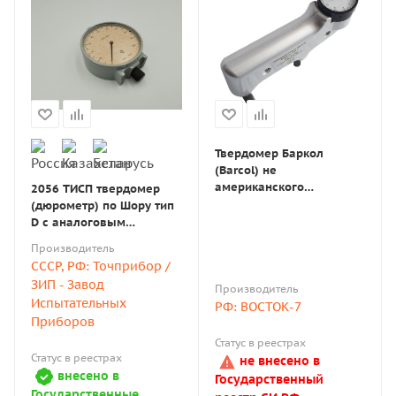
Твердомер Баркол
(Barcol) не
американского
2056 ТИСП твердомер
производства 934-1 с
(дюрометр) по Шору тип
аналоговым
D с аналоговым
индикатором
индикатором с поверкой
Производитель
СССР, РФ: Точприбор /
ЗИП - Завод
Производитель
Испытательных
РФ: ВОСТОК-7
Приборов
Статус в реестрах
Статус в реестрах
не внесено в
внесено в
Государственный
Государственные