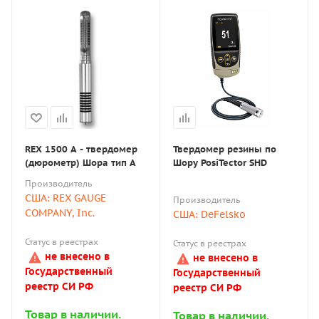
механическим способом. В материал вдавливается
индентор — наконечник в виде шарика из твёрдого
стального сплава. Он оставляет отпечаток, глубину
которого замеряют и делают вывод о твёрдости
материала.
Таким образом можно проводить измерения на
образцах толщиной 6 мм и более на расстоянии от 12
мм от края объекта.
REX 1500 A - твердомер
Твердомер резины по
(дюрометр) Шора тип А
Шору PosiTector SHD
Типы приборов
Производитель
США: REX GAUGE
Производитель
COMPANY, Inc.
США: DeFelsko
Международный стандарт ASTM D2240 содержит 12
индексов измерений по Шору: A, B, C, D, D0, E, M, 0, 00,
Статус в реестрах
Статус в реестрах
000, 000-S и R.
не внесено в
не внесено в
Государственный
Государственный
реестр СИ РФ
реестр СИ РФ
В каталоге компании «Восток-7» представлены два
самых популярных типа твердомера, использующихся
Товар в наличии.
Товар в наличии.