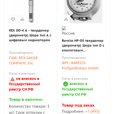
REX DD-4 A - твердомер
(дюрометр) Шора тип А с
цифровым индикатором
Bareiss HP-DS твердомер
(дюрометр) Шора тип D с
аналоговым
Производитель
индикатором
США: REX GAUGE
Производитель
ФРГ: BAREISS
COMPANY, Inc.
Prüfgerätebau GmbH
Статус в реестрах
не внесено в
Статус в реестрах
внесено в
Государственный
Государственный
реестр СИ РФ
реестр СИ РФ
Товар в наличии.
Товар под заказ.
Количество товара: 1
Подробнее:
+7 (495)
шт. Срок отгрузки с