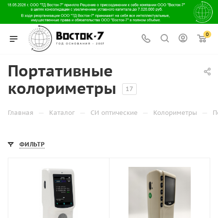
0
Портативные
колориметры
17
—
—
—
—
Главная
Каталог
СИ оптические
Колориметры
П
ФИЛЬТР