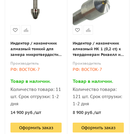
Индентор / наконечник
Индентор / наконечник
алмазный тонкий для
алмазный НК 1 (0,2 ct) к
замера микротвердости
твердомерам Роквелл и
по методу Виккерса для
Супер-Роквелл по ГОСТ
Производитель
Производитель
ПМТ-3(М) В7 по ГОСТ
9377-81
РФ: ВОСТОК-7
РФ: ВОСТОК-7
9377-81
Товар в наличии.
Товар в наличии.
Количество товара: 11
Количество товара:
шт. Срок отгрузки: 1-2
121 шт. Срок отгрузки:
дня
1-2 дня
14 900
руб.
/шт
8 900
руб.
/шт
Оформить заказ
Оформить заказ