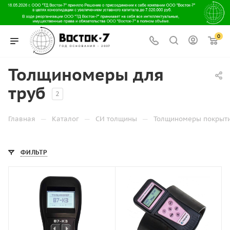
0
Толщиномеры для
труб
2
—
—
—
Главная
Каталог
СИ толщины
Толщиномеры покрыт
ФИЛЬТР