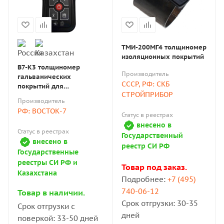
ТМИ-200МГ4 толщиномер
изоляционных покрытий
В7-К3 толщиномер
Производитель
гальванических
СССР, РФ: СКБ
покрытий для
СТРОЙПРИБОР
магнитного (сталь)
Производитель
основания с поверкой
РФ: ВОСТОК-7
Статус в реестрах
внесено в
Статус в реестрах
Государственный
внесено в
реестр СИ РФ
Государственные
реестры СИ РФ и
Товар под заказ.
Казахстана
Подробнее:
+7 (495)
740-06-12
Товар в наличии.
Срок отгрузки: 30-35
Срок отгрузки с
дней
поверкой: 33-50 дней