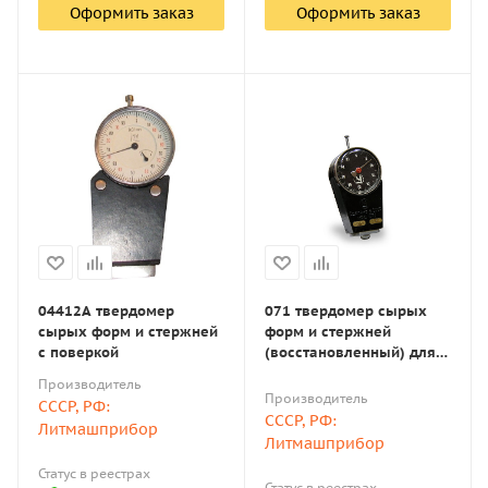
Оформить заказ
Оформить заказ
04412А твердомер
071 твердомер сырых
сырых форм и стержней
форм и стержней
с поверкой
(восстановленный) для
литейного производства
Производитель
Производитель
СССР, РФ:
СССР, РФ:
Литмашприбор
Литмашприбор
Статус в реестрах
Статус в реестрах