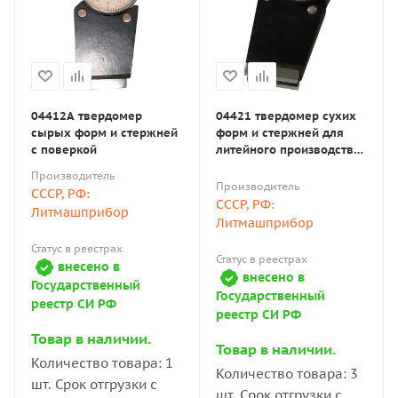
04412А твердомер
04421 твердомер сухих
сырых форм и стержней
форм и стержней для
с поверкой
литейного производства
с поверкой
Производитель
Производитель
СССР, РФ:
СССР, РФ:
Литмашприбор
Литмашприбор
Статус в реестрах
Статус в реестрах
внесено в
внесено в
Государственный
Государственный
реестр СИ РФ
реестр СИ РФ
Товар в наличии.
Товар в наличии.
Количество товара: 1
Количество товара: 3
шт. Срок отгрузки с
шт. Срок отгрузки с