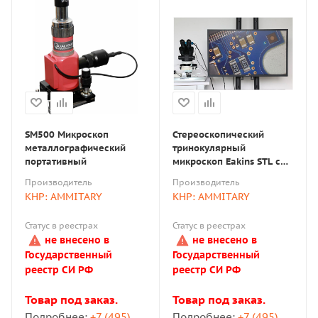
SM500 Микроскоп
Стереоскопический
металлографический
тринокулярный
портативный
микроскоп Eakins STL с
камерой 48 Мп
Производитель
Производитель
КНР: AMMITARY
КНР: AMMITARY
Статус в реестрах
Статус в реестрах
не внесено в
не внесено в
Государственный
Государственный
реестр СИ РФ
реестр СИ РФ
Товар под заказ.
Товар под заказ.
Подробнее:
+7 (495)
Подробнее:
+7 (495)