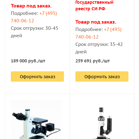
систему призм и зеркал, а затем направляется на
Государственный
Товар под заказ.
исследуемый предмет — отражается особым
реестр СИ РФ
Подробнее:
+7 (495)
объективом.
740-06-12
Товар под заказ.
Срок отгрузки: 30-45
Подробнее:
+7 (495)
В комплектацию современных моделей часто входят
дней
740-06-12
цифровые фотокамеры: полученные данные можно
Срок отгрузки: 35-42
обрабатывать в компьютерных программах.
дней
189 000
руб.
/шт
259 691
руб.
/шт
Компания «Восток-7» предлагает купить современное
лабораторное оборудование по доступной цене. В
Оформить заказ
Оформить заказ
ассортименте есть модели российских и зарубежных
производителей. Цены указаны в карточках товаров.
Доступны самовывоз из офиса в Москве или доставка
курьерской службой по России и в зарубежные
страны.