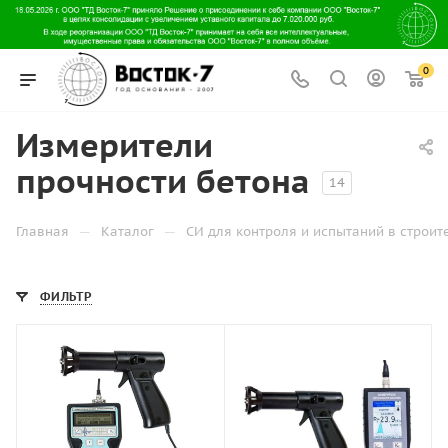
0
Измерители
прочности бетона
14
—
—
Главная
Каталог
СИ для контроля и испытаний в строит
ФИЛЬТР