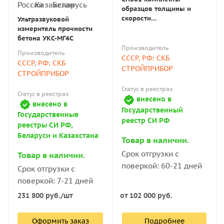
Принцип действия
образцов толщины и
скорости
Ультразвуковой
распространения
Измерители прочности работают по одному из трёх
измеритель прочности
ультразвуковых волн
бетона УКС-МГ4С
методов:
Производитель
Производитель
СССР, РФ: СКБ
СССР, РФ: СКБ
Ударный импульс. Оборудование производится в
СТРОЙПРИБОР
СТРОЙПРИБОР
соответствии с ГОСТ 22690-2015, применяется при
оценке прочности, пластичности, твёрдости
Статус в реестрах
Статус в реестрах
внесено в
строительных растворов и готовых бетонных ЖБИ и
внесено в
Государственный
конструкций, клинкерной плитки и строительного
Государственные
реестр СИ РФ
реестры СИ РФ,
кирпича. Импульсный прибор помогает выявлять
Беларуси и Казахстана
недостаточное уплотнение раствора и определять
Товар в наличии.
однородность слоя застывшего бетона, в том числе
Срок отгрузки с
Товар в наличии.
стяжки пола или фундамента.
поверкой: 60-21 дней
Срок отгрузки с
Ультразвуковое исследование (ГОСТ 17624-87).
поверкой: 7-21 дней
Область применения инструмента — проверка
231 800
руб.
/шт
от
102 000 руб.
качества и прочности готовых изделий и
конструкций из монолитного бетона, силикатного
Оформить заказ
Подробнее