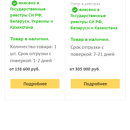
распространения ультразвука.
внесено в
Статус в реестрах
Государственные
внесено в
реестры СИ РФ,
Государственные
Компания «Восток-7» предлагает купить склерометры
Беларуси, Украины и
реестры СИ РФ,
по доступной цене. Характеристики приборов,
Казахстана
Беларуси и Казахстана
информация о поверке и внесении в Госреестр СИ РФ
указаны в карточке товара. Есть доставка курьерской
Товар в наличии.
Товар в наличии.
службой по России и в другие страны и самовывоз из
Количество товара: 1
Срок отгрузки с
офиса в Москве.
шт. Срок отгрузки с
поверкой: 7-21 дней
поверкой: 1-2 дней
от
158 600 руб.
от
305 000 руб.
Подробнее
Подробнее