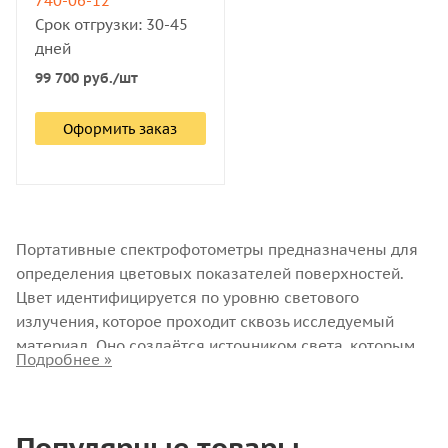
740-06-12
Срок отгрузки: 30-45
дней
99 700
руб.
/шт
Оформить заказ
Портативные спектрофотометры предназначены для
определения цветовых показателей поверхностей.
Цвет идентифицируется по уровню светового
излучения, которое проходит сквозь исследуемый
материал. Оно создаётся источником света, которым
оснащён прибор, и фиксируется фотоприёмником.
Результаты измерений отображаются на дисплее.
Популярные товары
Приборы работают от встроенного аккумулятора. За