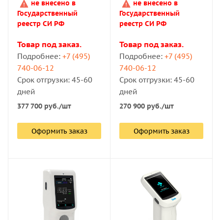
не внесено в
не внесено в
Государственный
Государственный
реестр СИ РФ
реестр СИ РФ
Компания «Восток-7» предлагает купить портативные
спектрофотометры по доступной цене. Уточнить
Товар под заказ.
Товар под заказ.
технические характеристики, производителя, наличие
Подробнее:
+7 (495)
Подробнее:
+7 (495)
прибора и его стоимость можно в карточке товара.
740-06-12
740-06-12
Доставка осуществляется курьерской службой по
Срок отгрузки: 45-60
Срок отгрузки: 45-60
территории России и в зарубежные страны.
дней
дней
377 700
руб.
/шт
270 900
руб.
/шт
Оформить заказ
Оформить заказ