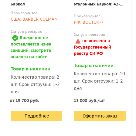
Баркол
эталонных Баркол: 42-
52; 82-88 (поверке не
Производитель
подлежат)
Производитель
США: BARBER COLMAN
РФ: ВОСТОК-7
Статус в реестрах
Статус в реестрах
Временно не
не внесено в
поставляется из-за
Государственный
санкций, смотрите
реестр СИ РФ
аналоги на сайте
Товар в наличии.
Товар в наличии.
Количество товара: 10
Количество товара: 2
шт. Срок отгрузки: 1-2
шт. Срок отгрузки: 1-2
дня
дня
13 000
руб.
/шт
от
19 700 руб.
Подробнее
Оформить заказ