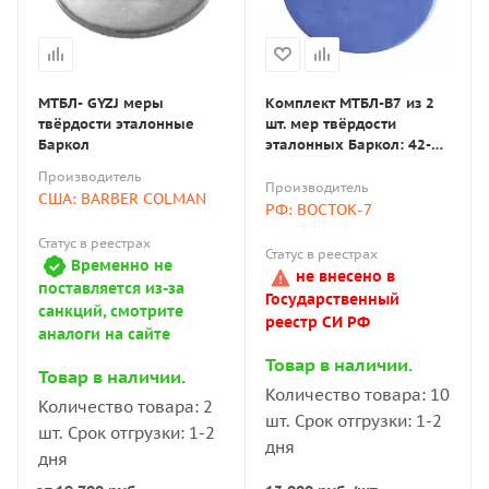
МТБЛ- GYZJ меры
Комплект МТБЛ-В7 из 2
твёрдости эталонные
шт. мер твёрдости
Баркол
эталонных Баркол: 42-
52; 82-88 (поверке не
Производитель
подлежат)
Производитель
США: BARBER COLMAN
РФ: ВОСТОК-7
Статус в реестрах
Статус в реестрах
Временно не
не внесено в
поставляется из-за
Государственный
санкций, смотрите
реестр СИ РФ
аналоги на сайте
Товар в наличии.
Товар в наличии.
Количество товара: 10
Количество товара: 2
шт. Срок отгрузки: 1-2
шт. Срок отгрузки: 1-2
дня
дня