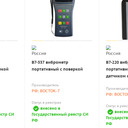
В7-337 виброметр
В7-220 ви
ркой
портативный с поверкой
портативн
датчиком 
Производитель
Производит
РФ: ВОСТОК-7
РФ: ВОСТО
Статус в реестрах
Статус в рее
внесено в
внесен
естр СИ
Государственный реестр СИ
Государст
РФ
РФ