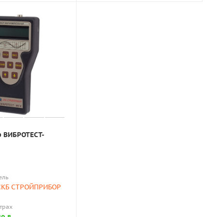
 ВИБРОТЕСТ-
ель
 СКБ СТРОЙПРИБОР
страх
о в