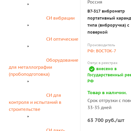
В7-317 виброметр
СИ вибрации
портативный каран
типа (виброручка) с
поверкой
СИ оптические
Производитель
РФ: ВОСТОК-7
Оборудование 
Статус в реестрах
для металлографии 
внесено в
(пробоподготовка)
Государственный ре
РФ
Товар в наличии.
СИ для 
Срок отгрузки с пов
контроля и испытаний в 
33-35 дней
строительстве
63 700
руб.
/шт
СИ лако-