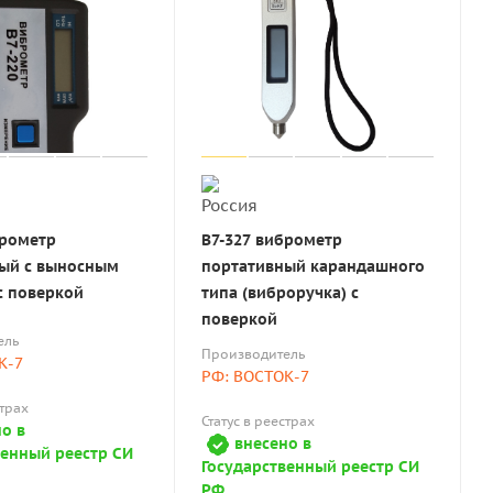
брометр
В7-327 виброметр
ый с выносным
портативный карандашного
с поверкой
типа (виброручка) с
поверкой
ель
Производитель
К-7
РФ: ВОСТОК-7
страх
Статус в реестрах
о в
внесено в
венный реестр СИ
Государственный реестр СИ
РФ