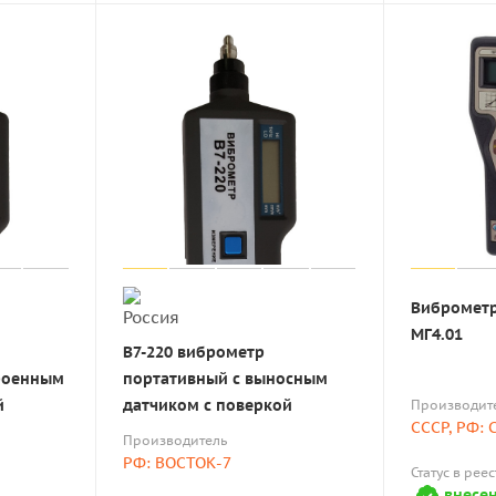
Виброметр
МГ4.01
В7-220 виброметр
троенным
портативный с выносным
й
датчиком с поверкой
Производит
СССР, РФ:
Производитель
РФ: ВОСТОК-7
Статус в рее
внесен