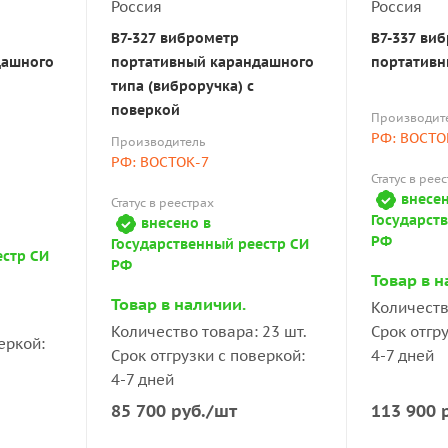
В7-327 виброметр
В7-337 ви
дашного
портативный карандашного
портативн
типа (виброручка) с
поверкой
Производит
РФ: ВОСТО
Производитель
РФ: ВОСТОК-7
Статус в рее
внесен
Статус в реестрах
Государст
внесено в
РФ
Государственный реестр СИ
естр СИ
РФ
Товар в н
Товар в наличии.
Количеств
Количество товара: 23 шт.
Срок отгр
еркой:
Срок отгрузки с поверкой:
4-7 дней
4-7 дней
85 700
руб.
/шт
113 900
р