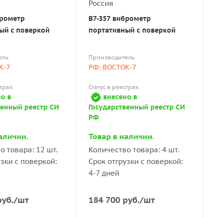
брометр
В7-357 виброметр
ый с поверкой
портативный с поверкой
ель
Производитель
К-7
РФ: ВОСТОК-7
страх
Статус в реестрах
о в
внесено в
венный реестр СИ
Государственный реестр СИ
РФ
аличии.
Товар в наличии.
о товара: 12 шт.
Количество товара: 4 шт.
узки с поверкой:
Срок отгрузки с поверкой:
4-7 дней
уб.
/шт
184 700
руб.
/шт