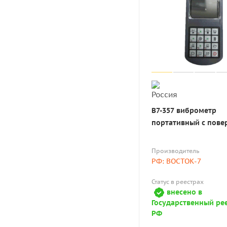
В7-357 виброметр
портативный с пове
Производитель
РФ: ВОСТОК-7
Статус в реестрах
внесено в
Государственный ре
РФ