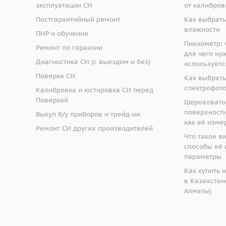
эксплуатации СИ
от калибров
Постгарантийный ремонт
Как выбрать
влажности
ПНР и обучение
Пикнометр: ч
Ремонт по гарантии
для чего ну
Диагностика СИ (с выездом и без)
используетс
Поверка СИ
Как выбрать
спектрофот
Калибровка и юстировка СИ перед
Поверкой
Шероховато
поверхности:
Выкуп б/у приборов и трейд-ин
как её изме
Ремонт СИ других производителей
Что такое в
способы её 
параметры
Как купить 
в Казахстане
Алматы)