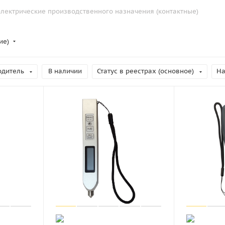
лектрические производственного назначения (контактные)
ие)
одитель
В наличии
Статус в реестрах (основное)
На