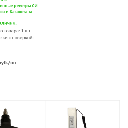
венные реестры СИ
си и Казахстана
аличии.
о товара: 1 шт.
узки с поверкой:
уб.
/шт