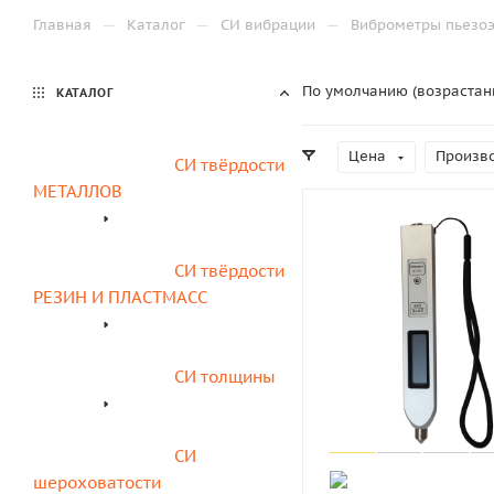
—
—
—
Главная
Каталог
СИ вибрации
Виброметры пьезоэ
По умолчанию (возрастан
КАТАЛОГ
Цена
Произв
СИ твёрдости 
МЕТАЛЛОВ
СИ твёрдости 
РЕЗИН И ПЛАСТМАСС
СИ толщины
СИ 
шероховатости