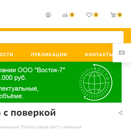
0
0
0
ОСТИ
ПУБЛИКАЦИИ
КОНТАКТЫ
 с поверкой
ионарный ТS8260 (сфера d/8°) с поверкой