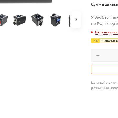
Сумма заказа
У Вас бесплат
по РФ, т.к. су
Нет в наличии
-
3
%
Экономия в
Цена действитель
розничных мага