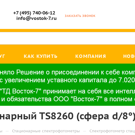
+7 (495) 740-06-12
ЗАКАЗАТЬ ЗВОНОК
info@vostok-7.ru
УГ
КАК КУПИТЬ
КОМПАНИЯ
НОВ
арный ТS8260 (сфера d/8°)
—
—
ры
Стационарные спектрофотометры
Спектрофотометр стац