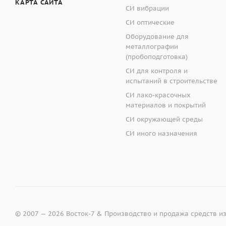
Межповерочный инт
КАРТА САЙТА
СИ вибрации
Диапазон измерени
Руководство по эк
x
СИ оптические
Назначение средств
y
Сменная апертура 
Оборудование для
металлографии
Спектрофотометр пре
Пределы допускае
Сменная апертура
(пробоподготовка)
отражённом и прохо
СИ для контроля и
фотодиодами (40 гру
Сменная апертура 
испытаний в строительстве
повторяемостью ΔE*a
СИ лако-красочных
выполнения измерен
Сменная апертура 
материалов и покрытий
Таблица - 
дополнительный ист
СИ окружающей среды
более широкие возм
Чёрная заслонка
СИ иного назначения
образцов в горизон
объектов, лежащих н
промышленности, при
Наименов
многих других отрас
Отличительные особ
Спектральный диап
Дополнительная ко
© 2007 — 2026 Восток-7 & Производство и продажа средств и
Комбинированный 
Геометрия освещен