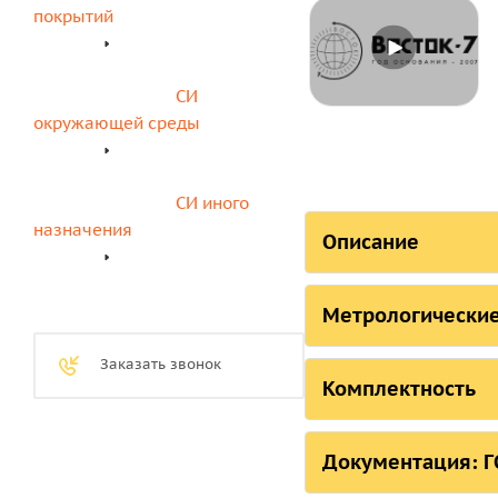
покрытий
СИ 
окружающей среды
СИ иного 
назначения
Описание
СОСТОЯНИЕ
Метрологические
Страна, ответств
Метрологиче
Заказать звонок
стационарно
Комплектность
Российская Федер
Комплектнос
Таблица - 
Российская Федера
Документация: ГО