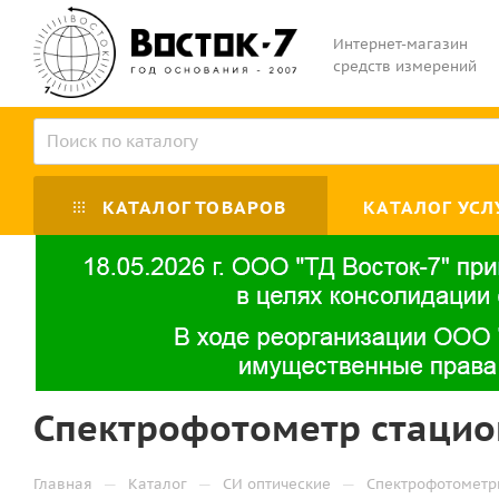
Интернет-магазин
средств измерений
КАТАЛОГ ТОВАРОВ
КАТАЛОГ УСЛ
Спектрофотометр стацион
—
—
—
Главная
Каталог
СИ оптические
Спектрофотомет