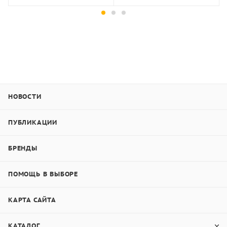
Китай
"
TIME Group Inc
"
США
"
Wilson Hardness Group
"
ФРГ
"
Zwick / Roell
"
Италия
"
LTF S.p.A. / Galileo
"
НОВОСТИ
Наконечники алмазные и шариковые (инденторы)
ПУБЛИКАЦИИ
производства "Восток-7" имеют минимальную
цену на рынке РФ при
гарантированном
качестве.
БРЕНДЫ
ПОМОЩЬ В ВЫБОРЕ
КАРТА САЙТА
КАТАЛОГ