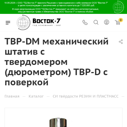
0
ТВР-DМ механический
штатив с
твердомером
(дюрометром) ТВР-D с
поверкой
—
—
—
Главная
Каталог
СИ твёрдости РЕЗИН И ПЛАСТМАСС