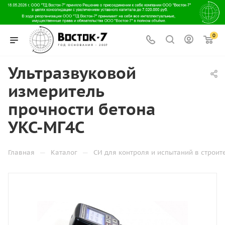
0
Ультразвуковой
измеритель
прочности бетона
УКС-МГ4С
—
—
Главная
Каталог
СИ для контроля и испытаний в строит